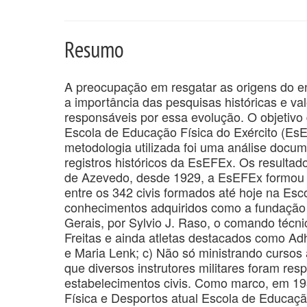
Resumo
A preocupação em resgatar as origens do en
a importância das pesquisas históricas e val
responsáveis por essa evolução. O objetivo d
Escola de Educação Física do Exército (EsEF
metodologia utilizada foi uma análise documen
registros históricos da EsEFEx. Os resultad
de Azevedo, desde 1929, a EsEFEx formou t
entre os 342 civis formados até hoje na Esc
conhecimentos adquiridos como a fundação
Gerais, por Sylvio J. Raso, o comando técni
Freitas e ainda atletas destacados como Ad
e Maria Lenk; c) Não só ministrando cursos
que diversos instrutores militares foram re
estabelecimentos civis. Como marco, em 193
Física e Desportos atual Escola de Educaçã