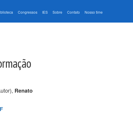
iblioteca
Congressos
IES
Sobre
Contato
Nosso time
Formação
utor),
Renato
EF