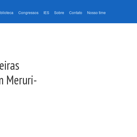
iblioteca
Congressos
IES
Sobre
Contato
Nosso time
eiras
m Meruri-