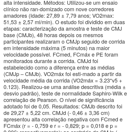
alta intensidade. Métodos: Utilizou-se um ensaio
clínico não ran-domizado com nove corredores
amadores (Idade: 27,89 ± 7,79 anos; VO2max:
51,53 ± 2,57 ml/min). O estudo foi dividido em duas
etapas: caracterização da amostra e teste de CMJ
base (CMJb), 48 horas depois os mesmos
participantes realizaram o CMJp seguido de corrida
em intensidade máxima (5 minutos) na maior
velocidade possível. FCmed, FCmáx e PE foram
monitorados durante a corrida. CMJd foi
estabelecido como a diferença entre as médias
(CMJp – CMJb). VO2máx foi esti-mado a partir da
velocidade média da corrida (VO2máx = 3.23*v5 +
0.123). Realizou-se uma análise descritiva (média ±
desvio padrão), teste de normalidade Saphiro-Wilk e
correlação de Pearson. O nível de significância
adotado foi de 0,05. Resultados: CMJb descrito foi
de 29,27 ± 5,22 cm. CMJd (- 0,46 ± 3,36 cm)
apresentou alta correlação negativa com FCmed e
FCmáx (r = - 0,759 e r = - 0,829; p = 0,018 e p =