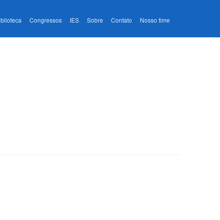
iblioteca
Congressos
IES
Sobre
Contato
Nosso time