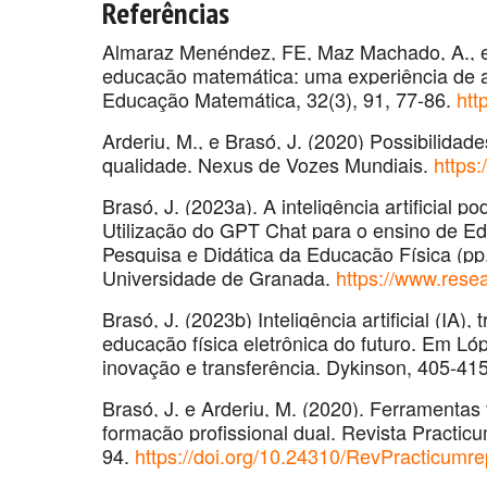
Referências
Almaraz Menéndez, FE, Maz Machado, A., e
educação matemática: uma experiência de ap
Educação Matemática, 32(3), 91, 77-86.
htt
Arderiu, M., e Brasó, J. (2020) Possibilid
qualidade. Nexus de Vozes Mundiais.
https:
Brasó, J. (2023a). A inteligência artificial p
Utilização do GPT Chat para o ensino de Ed
Pesquisa e Didática da Educação Física (pp
Universidade de Granada.
https://www.rese
Brasó, J. (2023b) Inteligência artificial (
educação física eletrônica do futuro. Em Lóp
inovação e transferência. Dykinson, 405-415
Brasó, J. e Arderiu, M. (2020). Ferrament
formação profissional dual. Revista Practicu
94.
https://doi.org/10.24310/RevPracticumre