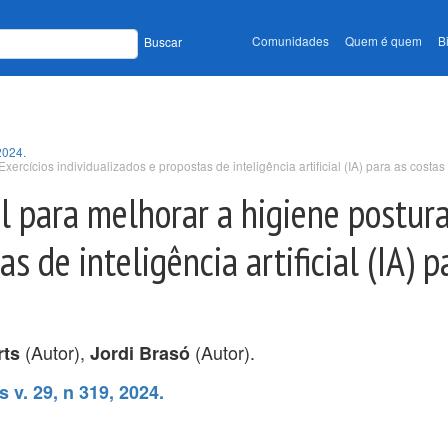
Comunidades
Quem é quem
B
Buscar
2024.
rcícios individualizados e propostas de inteligência artificial (IA) para as costas
l para melhorar a higiene postura
s de inteligência artificial (IA) p
(Autor),
(Autor).
rts
Jordi Brasó
 v. 29, n 319, 2024.