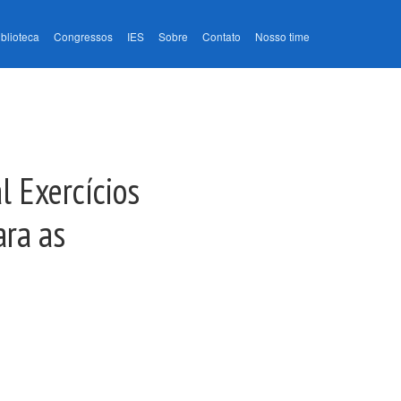
iblioteca
Congressos
IES
Sobre
Contato
Nosso time
l Exercícios
ara as