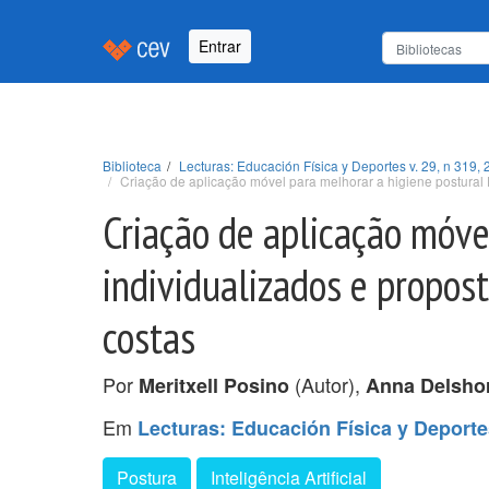
Entrar
Biblioteca
Lecturas: Educación Física y Deportes v. 29, n 319, 
Criação de aplicação móvel para melhorar a higiene postural Exe
Criação de aplicação móve
individualizados e proposta
costas
Por
(Autor),
Meritxell Posino
Anna Delsho
Em
Lecturas: Educación Física y Deportes
Postura
Inteligência Artificial