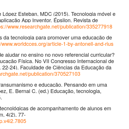
 López Esteban, MDC (2015). Tecnologia móvel e
licação App Inventor. Épsilon. Revista de
ps://www.researchgate.net/publication/335277918
ades da tecnologia para promover uma educação de
//www.worldcces.org/article-1-by-antonell-and-rius
ode ajudar no ensino no novo referencial curricular?
ucação Física. No VII Congresso Internacional de
. 22-24). Faculdade de Ciências da Educação da
archgate.net/publication/370527103
IA), transumanismo e educação. Pensando em uma
ez, E. Bernal C. (ed.) Educação, tecnologia,
.
as tecnológicas de acompanhamento de alunos em
m, 4(2), 77-
p.v4i2.7805