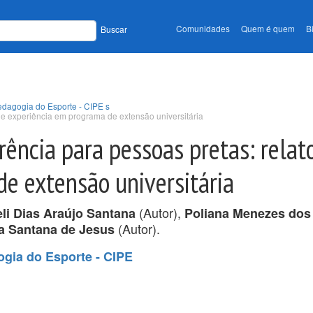
Comunidades
Quem é quem
B
Buscar
edagogia do Esporte - CIPE s
 de experiência em programa de extensão universitária
rência para pessoas pretas: relat
e extensão universitária
(Autor),
li Dias Araújo Santana
Poliana Menezes dos
(Autor).
a Santana de Jesus
ogia do Esporte - CIPE