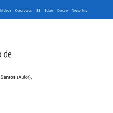
iblioteca
Congressos
IES
Sobre
Contato
Nosso time
o de
(Autor),
 Santos