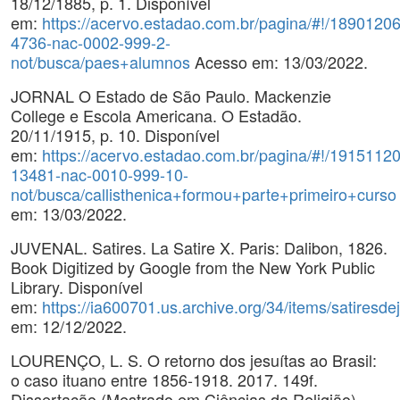
18/12/1885, p. 1. Disponível
em:
https://acervo.estadao.com.br/pagina/#!/18901206
4736-nac-0002-999-2-
not/busca/paes+alumnos
Acesso em: 13/03/2022.
JORNAL O Estado de São Paulo. Mackenzie
College e Escola Americana. O Estadão.
20/11/1915, p. 10. Disponível
em:
https://acervo.estadao.com.br/pagina/#!/19151120
13481-nac-0010-999-10-
not/busca/callisthenica+formou+parte+primeiro+curso
em: 13/03/2022.
JUVENAL. Satires. La Satire X. Paris: Dalibon, 1826.
Book Digitized by Google from the New York Public
Library. Disponível
em:
https://ia600701.us.archive.org/34/items/satires
em: 12/12/2022.
LOURENÇO, L. S. O retorno dos jesuítas ao Brasil:
o caso ituano entre 1856-1918. 2017. 149f.
Dissertação (Mestrado em Ciências da Religião) -