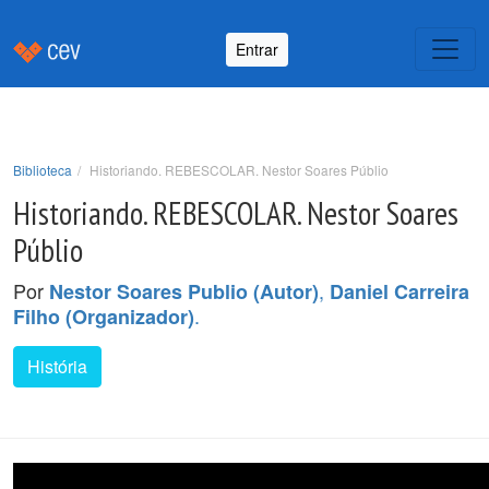
Entrar
Biblioteca
Historiando. REBESCOLAR. Nestor Soares Públio
Historiando. REBESCOLAR. Nestor Soares
Públio
Por
,
Nestor Soares Publio (Autor)
Daniel Carreira
.
Filho (Organizador)
História