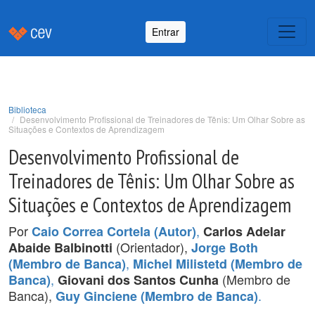
Entrar
Biblioteca
Desenvolvimento Profissional de Treinadores de Tênis: Um Olhar Sobre as
Situações e Contextos de Aprendizagem
Desenvolvimento Profissional de
Treinadores de Tênis: Um Olhar Sobre as
Situações e Contextos de Aprendizagem
Por
,
Caio Correa Cortela (Autor)
Carlos Adelar
(Orientador),
Abaide Balbinotti
Jorge Both
,
(Membro de Banca)
Michel Milistetd (Membro de
,
(Membro de
Banca)
Giovani dos Santos Cunha
Banca),
.
Guy Ginciene (Membro de Banca)