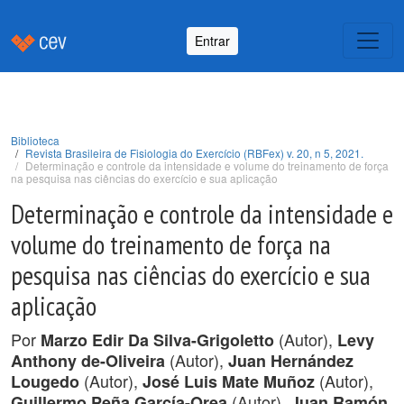
Entrar
Biblioteca
Revista Brasileira de Fisiologia do Exercício (RBFex) v. 20, n 5, 2021.
Determinação e controle da intensidade e volume do treinamento de força
na pesquisa nas ciências do exercício e sua aplicação
Determinação e controle da intensidade e
volume do treinamento de força na
pesquisa nas ciências do exercício e sua
aplicação
Por
(Autor),
Marzo Edir Da Silva-Grigoletto
Levy
(Autor),
Anthony de-Oliveira
Juan Hernández
(Autor),
(Autor),
Lougedo
José Luis Mate Muñoz
(Autor),
Guillermo Peña García-Orea
Juan Ramón