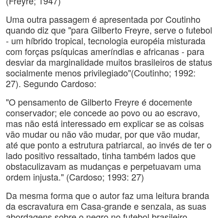
(Freyre; 1947)
Uma outra passagem é apresentada por Coutinho
quando diz que "para Gilberto Freyre, serve o futebol
- um híbrido tropical, tecnologia européia misturada
com forças psíquicas ameríndias e africanas - para
desviar da marginalidade muitos brasileiros de status
socialmente menos privilegiado"(Coutinho; 1992:
27). Segundo Cardoso:
"O pensamento de Gilberto Freyre é docemente
conservador; ele concede ao povo ou ao escravo,
mas não está interessado em explicar se as coisas
vão mudar ou não vão mudar, por que vão mudar,
até que ponto a estrutura patriarcal, ao invés de ter o
lado positivo ressaltado, tinha também lados que
obstaculizavam as mudanças e perpetuavam uma
ordem injusta." (Cardoso; 1993: 27)
Da mesma forma que o autor faz uma leitura branda
da escravatura em Casa-grande e senzala, as suas
abordagens sobre o negro no futebol brasileiro