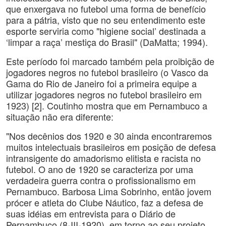
que enxergava no futebol uma forma de benefício
para a pátria, visto que no seu entendimento este
esporte serviria como "higiene social’ destinada a
‘limpar a raça’ mestiça do Brasil" (DaMatta; 1994).
Este período foi marcado também pela proibição de
jogadores negros no futebol brasileiro (o Vasco da
Gama do Rio de Janeiro foi a primeira equipe a
utilizar jogadores negros no futebol brasileiro em
1923) [2]. Coutinho mostra que em Pernambuco a
situação não era diferente:
"Nos decênios dos 1920 e 30 ainda encontraremos
muitos intelectuais brasileiros em posição de defesa
intransigente do amadorismo elitista e racista no
futebol. O ano de 1920 se caracteriza por uma
verdadeira guerra contra o profissionalismo em
Pernambuco. Barbosa Lima Sobrinho, então jovem
prócer e atleta do Clube Náutico, faz a defesa de
suas idéias em entrevista para o Diário de
Pernambuco (8-III-1920), em torno ao seu projeto