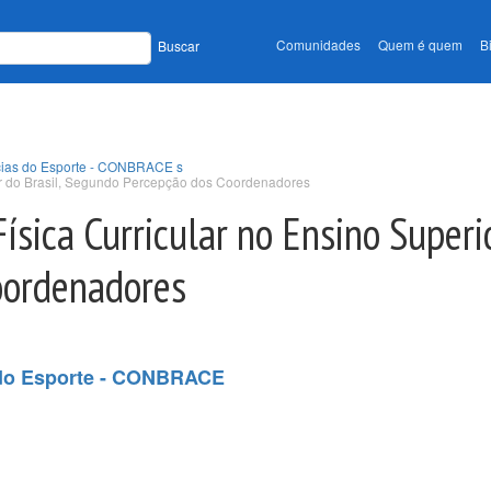
Comunidades
Quem é quem
B
Buscar
ncias do Esporte - CONBRACE s
or do Brasil, Segundo Percepção dos Coordenadores
sica Curricular no Ensino Superio
oordenadores
s do Esporte - CONBRACE