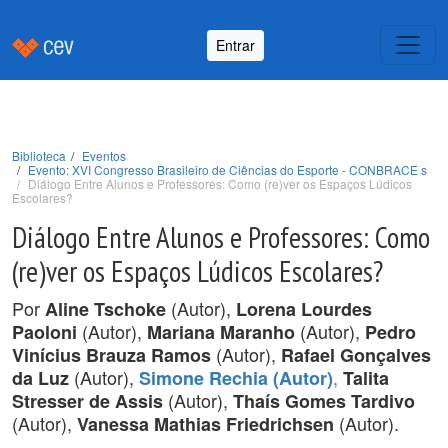
Entrar
Biblioteca
Eventos
Evento: XVI Congresso Brasileiro de Ciências do Esporte - CONBRACE s
Diálogo Entre Alunos e Professores: Como (re)ver os Espaços Lúdicos
Escolares?
Diálogo Entre Alunos e Professores: Como
(re)ver os Espaços Lúdicos Escolares?
Por
(Autor),
Aline Tschoke
Lorena Lourdes
(Autor),
(Autor),
Paoloni
Mariana Maranho
Pedro
(Autor),
Vinícius Brauza Ramos
Rafael Gonçalves
(Autor),
,
da Luz
Simone Rechia (Autor)
Talita
(Autor),
Stresser de Assis
Thaís Gomes Tardivo
(Autor),
(Autor).
Vanessa Mathias Friedrichsen