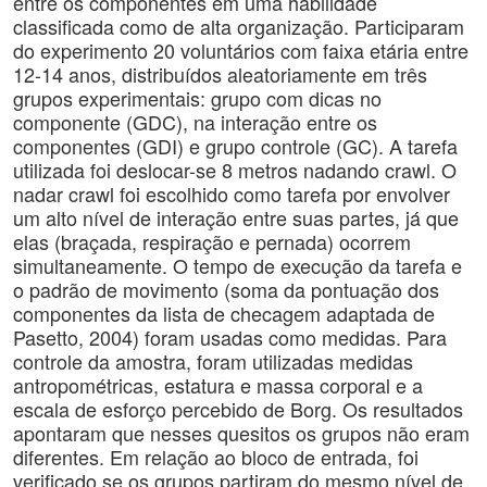
entre os componentes em uma habilidade
classificada como de alta organização. Participaram
do experimento 20 voluntários com faixa etária entre
12-14 anos, distribuídos aleatoriamente em três
grupos experimentais: grupo com dicas no
componente (GDC), na interação entre os
componentes (GDI) e grupo controle (GC). A tarefa
utilizada foi deslocar-se 8 metros nadando crawl. O
nadar crawl foi escolhido como tarefa por envolver
um alto nível de interação entre suas partes, já que
elas (braçada, respiração e pernada) ocorrem
simultaneamente. O tempo de execução da tarefa e
o padrão de movimento (soma da pontuação dos
componentes da lista de checagem adaptada de
Pasetto, 2004) foram usadas como medidas. Para
controle da amostra, foram utilizadas medidas
antropométricas, estatura e massa corporal e a
escala de esforço percebido de Borg. Os resultados
apontaram que nesses quesitos os grupos não eram
diferentes. Em relação ao bloco de entrada, foi
verificado se os grupos partiram do mesmo nível de