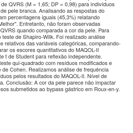
 de QVRS (M = 1,65; DP = 0,98) para indivíduos
e pele branca. Analisando as respostas do
ram percentagens iguais (45,3%) relatando
"Melhor". Entretanto, não foram observadas
 na QVRS quando comparada a cor da pele. Para
 teste de Shapiro-Wilk. Foi realizado análise
 e relativos das variáveis categóricas, comparando-
rar os escores quantitativos do MAQOL-II
te t de Student para reflexão independente.
este qui-quadrado com resíduos modificados e
e de Cohen. Realizamos análise de frequência
víduos pelos resultados do MAQOL-II. Nível de
ica. Conclusão: A cor da pele parece não impactar
esos submetidos ao bypass gástrico em Roux-en-y.