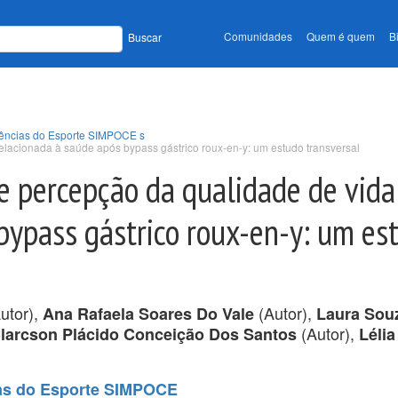
Comunidades
Quem é quem
B
Buscar
Ciências do Esporte SIMPOCE s
elacionada à saúde após bypass gástrico roux-en-y: um estudo transversal
 e percepção da qualidade de vida
bypass gástrico roux-en-y: um es
utor),
(Autor),
Ana Rafaela Soares Do Vale
Laura Sou
(Autor),
larcson Plácido Conceição Dos Santos
Lélia
ias do Esporte SIMPOCE