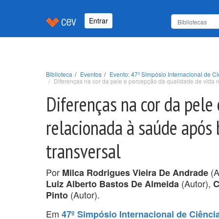
Entrar
Biblioteca
Eventos
Evento: 47º Simpósio Internacional de 
Diferenças na cor da pele e percepção da qualidade de vida r
Diferenças na cor da pele
relacionada à saúde após 
transversal
Por
(A
Milca Rodrigues Vieira De Andrade
(Autor),
Luiz Alberto Bastos De Almeida
C
(Autor).
Pinto
Em
47º Simpósio Internacional de Ciênc