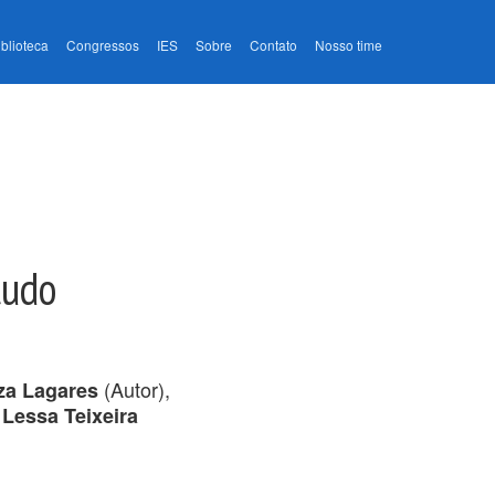
iblioteca
Congressos
IES
Sobre
Contato
Nosso time
tudo
(Autor),
za Lagares
 Lessa Teixeira