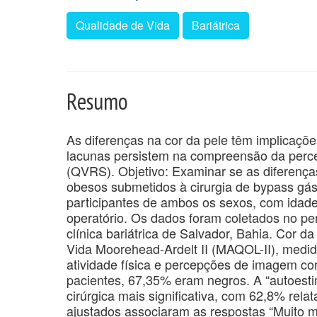
Qualidade de Vida
Bariátrica
Resumo
As diferenças na cor da pele têm implicaçõ
lacunas persistem na compreensão da perce
(QVRS). Objetivo: Examinar se as diferenç
obesos submetidos à cirurgia de bypass gás
participantes de ambos os sexos, com idade
operatório. Os dados foram coletados no p
clínica bariátrica de Salvador, Bahia. Cor 
Vida Moorehead-Ardelt II (MAQOL-II), medi
atividade física e percepções de imagem co
pacientes, 67,35% eram negros. A “autoest
cirúrgica mais significativa, com 62,8% rela
ajustados associaram as respostas “Muito me