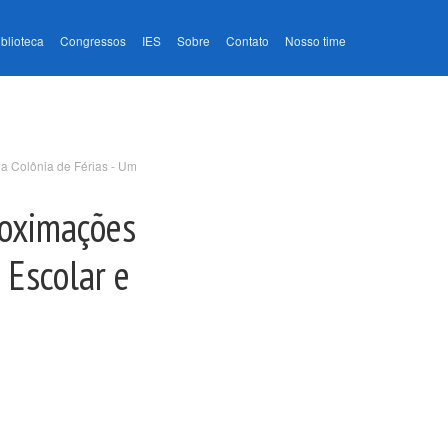
iblioteca
Congressos
IES
Sobre
Contato
Nosso time
na Colônia de Férias - Um
roximações
 Escolar e