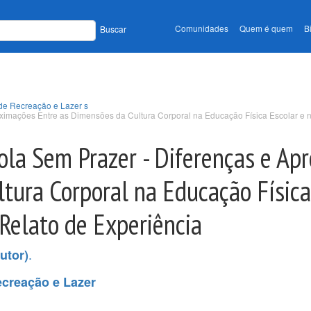
Comunidades
Quem é quem
B
Buscar
de Recreação e Lazer s
oximações Entre as Dimensões da Cultura Corporal na Educação Física Escolar e 
cola Sem Prazer - Diferenças e Ap
tura Corporal na Educação Física
 Relato de Experiência
.
utor)
creação e Lazer