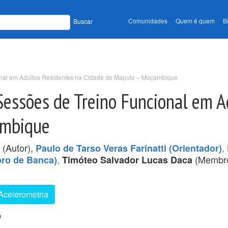
Comunidades
Quem é quem
B
Buscar
onal em Adultos Residentes na Cidade de Maputo – Moçambique
Sessões de Treino Funcional em A
ambique
(Autor),
,
Paulo de Tarso Veras Farinatti (Orientador)
,
(Membro
bro de Banca)
Timóteo Salvador Lucas Daca
Acelerometria
)