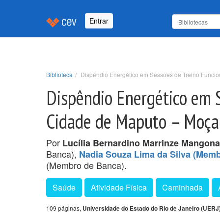
Entrar
Biblioteca
Dispêndio Energético em Sessões de Treino Funci
Dispêndio Energético em 
Cidade de Maputo – Moç
Por
Lucília Bernardino Marrinze Mangona
Banca),
Nadia Souza Lima da Silva (Mem
(Membro de Banca).
Saúde
Atividade Física
Caminhada
109 páginas,
Universidade do Estado do Rio de Janeiro (UERJ