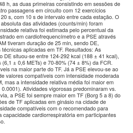
48 h, as duas primeiras consistindo em sessões de
uatro passagens em circuito com 12 exercícios
0 s, com 10 s de intervalo entre cada estação. O
 absoluta das atividades (counts/min) foram
nsidade relativa foi estimada pelo percentual da
istrado em cardiofrequencímetro e a PSE através
AM tiveram duração de 25 min, sendo DE,
técnicas aplicadas em TF. Resultados: As
DE situou-se entre 124-292 kcal (188 ± 41 kcal),
 (6,1 ± 0,6 METs) e 70-80% (74 ± 8%) da FCR.
eis na maior parte do TF. Já a PSE elevou-se ao
 de valores compatíveis com intensidade moderada
, mas a intensidade relativa média foi maior em
0.0001). Atividades vigorosas predominaram vs.
ia, a PSE foi sempre maior em TF (Borg 5 a 8) do
es de TF aplicadas em ginásio na cidade de
ensidade compatíveis com o recomendado para
a capacidade cardiorrespiratória em participantes
o.