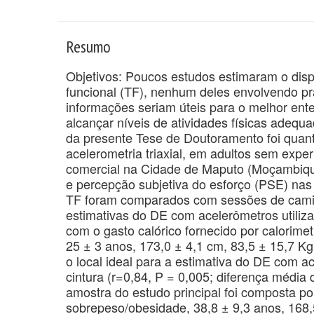
Resumo
Objetivos: Poucos estudos estimaram o dis
funcional (TF), nenhum deles envolvendo pr
informações seriam úteis para o melhor ent
alcançar níveis de atividades físicas adequ
da presente Tese de Doutoramento foi quant
acelerometria triaxial, em adultos sem expe
comercial na Cidade de Maputo (Moçambique)
e percepção subjetiva do esforço (PSE) nas
TF foram comparados com sessões de camin
estimativas do DE com acelerômetros utiliz
com o gasto calórico fornecido por calorimet
25 ± 3 anos, 173,0 ± 4,1 cm, 83,5 ± 15,7 Kg
o local ideal para a estimativa do DE com a
cintura (r=0,84, P = 0,005; diferença média d
amostra do estudo principal foi composta p
sobrepeso/obesidade, 38,8 ± 9,3 anos, 168,5