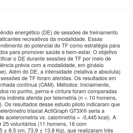
pêndio energético (DE) de sessões de treinamento
aticantes recreativos da modalidade. Essas
endimento do potencial do TF como estratégia para
ados para promover saúde e bem-estar. O objetivo
ificar o DE durante sessões de TF por meio de
riência prévia com a modalidade, em ginásio
. Além do DE, a intensidade (relativa e absoluta)
 sessões de TF foram aferidas. Os resultados em
hada contínua (CAM). Métodos: Inicialmente,
ados no punho, perna e cintura foram comparadas
ria indireta aferida por telemetria (n = 10 homens,
). Os resultados desse estudo piloto indicaram que
celerômetro triaxial ActiGraph GT3X® seria a
e acelerometria vs. calorimetria = -0,445 kcal). A
or 25 voluntários (11 homens, 16 com
 ± 8,5 cm, 73,9 ± 13,8 Kg), que realizaram três