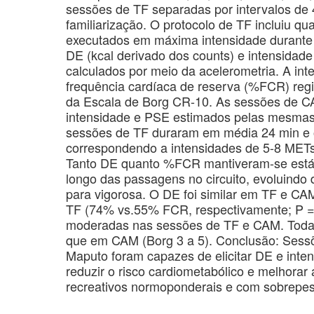
sessões de TF separadas por intervalos de 
familiarização. O protocolo de TF incluiu q
executados em máxima intensidade durante 2
DE (kcal derivado dos counts) e intensidade
calculados por meio da acelerometria. A inte
frequência cardíaca de reserva (%FCR) reg
da Escala de Borg CR-10. As sessões de C
intensidade e PSE estimados pelas mesmas 
sessões de TF duraram em média 24 min e o 
correspondendo a intensidades de 5-8 METs
Tanto DE quanto %FCR mantiveram-se estáv
longo das passagens no circuito, evoluindo
para vigorosa. O DE foi similar em TF e CAM
TF (74% vs.55% FCR, respectivamente; P = 
moderadas nas sessões de TF e CAM. Todav
que em CAM (Borg 3 a 5). Conclusão: Sessõ
Maputo foram capazes de elicitar DE e int
reduzir o risco cardiometabólico e melhorar 
recreativos normoponderais e com sobrepes