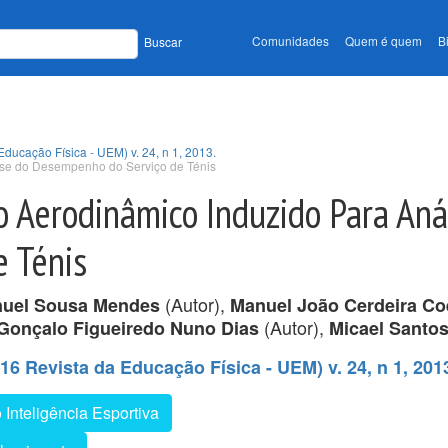
Comunidades
Quem é quem
B
Buscar
Educação Física - UEM) v. 24, n 1, 2013.
ise do Desempenho do Serviço de Ténis
 Aerodinâmico Induzido Para Aná
 Ténis
(Autor),
nuel Sousa Mendes
Manuel João Cerdeira Coe
(Autor),
Gonçalo Figueiredo Nuno Dias
Micael Santo
16 Revista da Educação Física - UEM) v. 24, n 1, 201
 Inteligência Esportiva