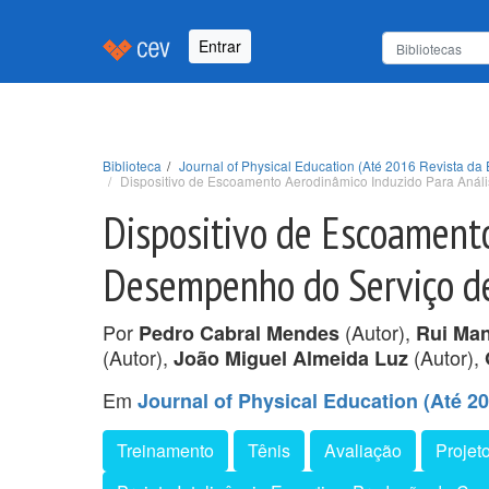
Entrar
Biblioteca
Journal of Physical Education (Até 2016 Revista da 
Dispositivo de Escoamento Aerodinâmico Induzido Para Anál
Dispositivo de Escoamento
Desempenho do Serviço de
Por
(Autor),
Pedro Cabral Mendes
Rui Ma
(Autor),
(Autor),
João Miguel Almeida Luz
Em
Journal of Physical Education (Até 20
Treinamento
Tênis
Avaliação
Projeto