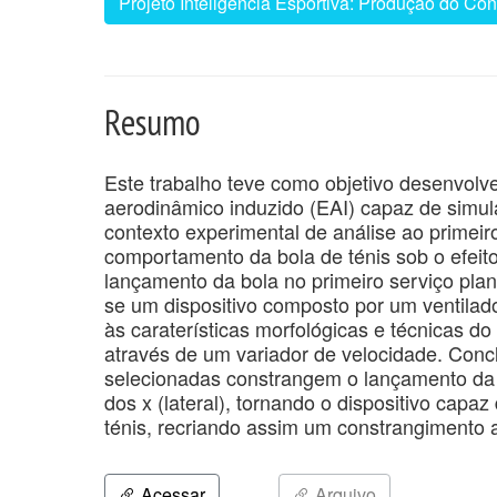
Projeto Inteligência Esportiva: Produção do Co
Resumo
Este trabalho teve como objetivo desenvol
aerodinâmico induzido (EAI) capaz de simula
contexto experimental de análise ao primeiro
comportamento da bola de ténis sob o efeito
lançamento da bola no primeiro serviço pla
se um dispositivo composto por um ventilado
às caraterísticas morfológicas e técnicas do
através de um variador de velocidade. Concl
selecionadas constrangem o lançamento da 
dos x (lateral), tornando o dispositivo capa
ténis, recriando assim um constrangimento 
Acessar
Arquivo