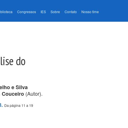
iblioteca
Congressos
IES
Sobre
Contato
Nosso time
lise do
lho e Silva
(Autor).
s Couceiro
3.
Da página 11 a 19