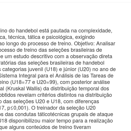
eino do handebol está pautada na complexidade,
a, técnica, tática e psicológica, exigindo
o longo do processo de treino. Objetivo: Analisar
ocesso de treino das seleções brasileiras de
e um estudo descritivo com a observação direta
atórias das seleções brasileiras de handebol
categorias juvenil (U18) e júnior (U20) no ano de
istema Integral para el Análisis de las Tareas de
reino (U18=77 e U20=99), com posterior análise
ial (Kruskal Wallis) da distribuição temporal dos
tidos revelam critérios distintos na distribuição
no das seleções U20 e U18, com diferenças
917, p≤0,001). O treinador da seleção U20
os das condutas táticotécnicas grupais de ataque
18 disponibilizou maior tempo para a realização
que alguns conteúdos de treino tiveram