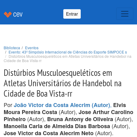
Entrar
Biblioteca
Eventos
Evento: 43º Simpósio Internacional de Ciências do Esporte SIMPOCE s
Distúrbios Musculoesqueléticos em Atletas Universitários de Handebol na
Cidade de Boa Vista-rr
Distúrbios Musculoesqueléticos em
Atletas Universitários de Handebol na
Cidade de Boa Vista-rr
Por
,
João Victor da Costa Alecrim (Autor)
Elvis
(Autor),
Moura Pereira Costa
Jose Arthur Carolino
(Autor),
(Autor),
Pinheiro
Bruna Antony de Oliveira
(Autor),
Manoella Carla de Almeida Dias Barbosa
(Autor).
Jose Victor da Costa Alecrim Neto