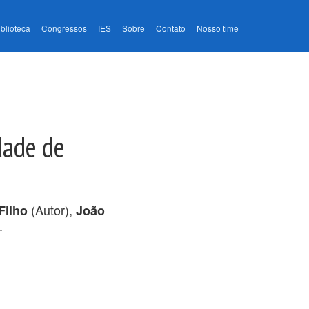
iblioteca
Congressos
IES
Sobre
Contato
Nosso time
dade de
(Autor),
Filho
João
.