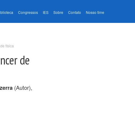
iblioteca
Congressos
IES
Sobre
Contato
Nosso time
de física
âncer de
(Autor),
zerra