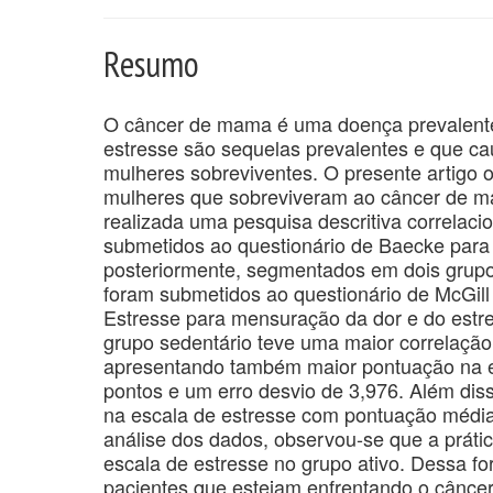
Resumo
O câncer de mama é uma doença prevalente e
estresse são sequelas prevalentes e que ca
mulheres sobreviventes. O presente artigo o
mulheres que sobreviveram ao câncer de mama
realizada uma pesquisa descritiva correlac
submetidos ao questionário de Baecke para 
posteriormente, segmentados em dois grupos
foram submetidos ao questionário de McGill
Estresse para mensuração da dor e do estre
grupo sedentário teve uma maior correlação 
apresentando também maior pontuação na e
pontos e um erro desvio de 3,976. Além di
na escala de estresse com pontuação média
análise dos dados, observou-se que a práti
escala de estresse no grupo ativo. Dessa fo
pacientes que estejam enfrentando o cânc