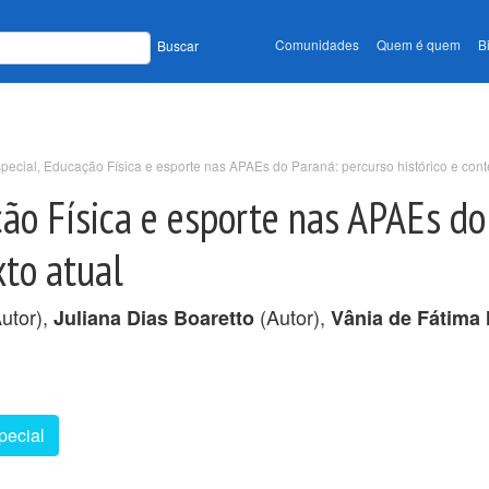
Comunidades
Quem é quem
B
Buscar
ecial, Educação Física e esporte nas APAEs do Paraná: percurso histórico e cont
ão Física e esporte nas APAEs do
xto atual
utor),
(Autor),
Juliana Dias Boaretto
Vânia de Fátima 
pecial