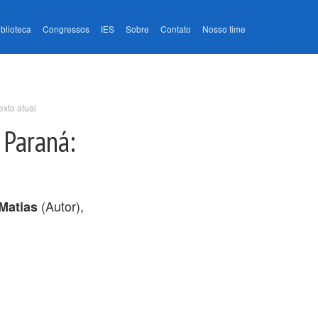
iblioteca
Congressos
IES
Sobre
Contato
Nosso time
exto atual
 Paraná:
(Autor),
Matias