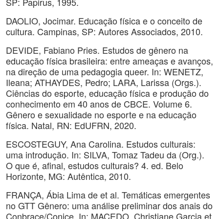
SP: Papirus, 1995.
DAOLIO, Jocimar. Educação física e o conceito de
cultura. Campinas, SP: Autores Associados, 2010.
DEVIDE, Fabiano Pries. Estudos de gênero na
educação física brasileira: entre ameaças e avanços,
na direção de uma pedagogia queer. In: WENETZ,
Ileana; ATHAYDES, Pedro; LARA, Larissa (Orgs.).
Ciências do esporte, educação física e produção do
conhecimento em 40 anos de CBCE. Volume 6.
Gênero e sexualidade no esporte e na educação
física. Natal, RN: EdUFRN, 2020.
ESCOSTEGUY, Ana Carolina. Estudos culturais:
uma introdução. In: SILVA, Tomaz Tadeu da (Org.).
O que é, afinal, estudos culturais? 4. ed. Belo
Horizonte, MG: Autêntica, 2010.
FRANÇA, Ábia Lima de et al. Temáticas emergentes
no GTT Gênero: uma análise preliminar dos anais do
Conbrace/Conice. In: MACEDO, Christiane Garcia et