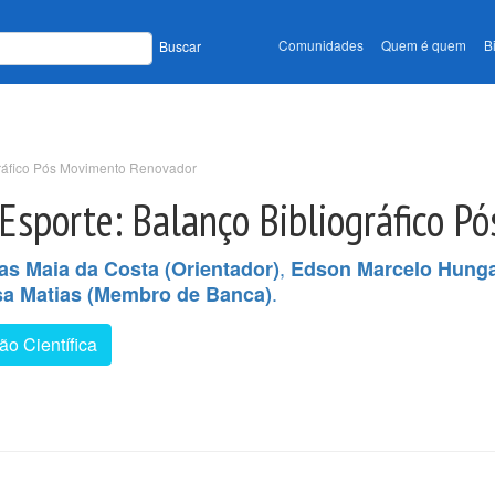
Comunidades
Quem é quem
B
Buscar
gráfico Pós Movimento Renovador
 Esporte: Balanço Bibliográfico 
,
as Maia da Costa (Orientador)
Edson Marcelo Hunga
.
a Matias (Membro de Banca)
o Científica