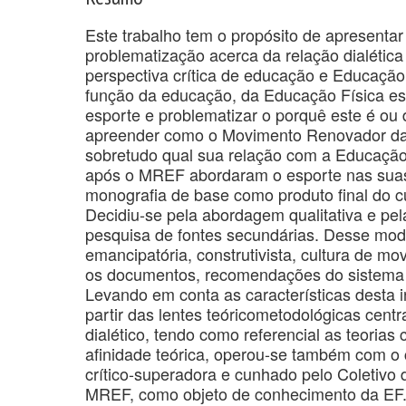
Este trabalho tem o propósito de apresenta
problematização acerca da relação dialética
perspectiva crítica de educação e Educação Fí
função da educação, da Educação Física esco
esporte e problematizar o porquê este é ou
apreender como o Movimento Renovador da 
sobretudo qual sua relação com a Educação 
após o MREF abordaram o esporte nas suas 
monografia de base como produto final do 
Decidiu-se pela abordagem qualitativa e pe
pesquisa de fontes secundárias. Desse modo,
emancipatória, construtivista, cultura de mo
os documentos, recomendações do sistema 
Levando em conta as características desta 
partir das lentes teóricometodológicas cent
dialético, tendo como referencial as teorias
afinidade teórica, operou-se também com o c
crítico-superadora e cunhado pelo Coletivo 
MREF, como objeto de conhecimento da EF. S