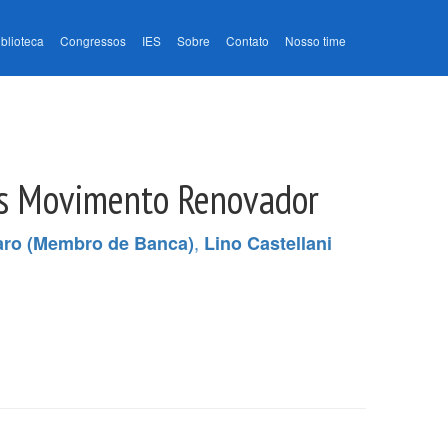
iblioteca
Congressos
IES
Sobre
Contato
Nosso time
Pós Movimento Renovador
,
ro (Membro de Banca)
Lino Castellani