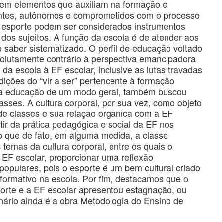
uem elementos que auxiliam na formação e
entes, autônomos e comprometidos com o processo
o esporte podem ser considerados instrumentos
dos sujeitos. A função da escola é de atender aos
o saber sistematizado. O perfil de educação voltado
solutamente contrário à perspectiva emancipadora
da escola à EF escolar, inclusive as lutas travadas
dições do “vir a ser” pertencente à formação
 a educação de um modo geral, também buscou
asses. A cultura corporal, por sua vez, como objeto
e classes e sua relação orgânica com a EF
ir da prática pedagógica e social da EF nos
ico que de fato, em alguma medida, a classe
 temas da cultura corporal, entre os quais o
 EF escolar, proporcionar uma reflexão
pulares, pois o esporte é um bem cultural criado
 formativo na escola. Por fim, destacamos que o
orte e a EF escolar apresentou estagnação, ou
nário ainda é a obra Metodologia do Ensino de