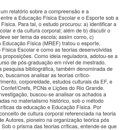
r um relatório sobre a compreensão e a
 entre a Educação Física Escolar e o Esporte sob a
sica. Para tal, o estudo procurou: a) identificar a
lar e da cultura corporal; além de b) discutir o
 deve ser tema da escola; assim como, c)
Educação Física (MREF) tratou o esporte,
Física Escolar e como as teorias desenvolvidas
proposições. Como ideia reguladora, adotou-se a
curso de pós-graduação em nível de mestrado.
la pesquisa bibliográfica, também denominada de
 buscamos analisar as teorias crítico-
vimento, corporeidade, estudos culturais da EF, e
Confef/Crefs, PCNs e Lições do Rio Grande.
investigação, buscou-se analisar os achados a
radas no materialismo histórico, sob o método
 críticas da educação e Educação Física. Por
onceito de cultura corporal referenciada na teoria
de Autores, pioneiro na organização teórica pós
ob o prisma das teorias críticas, entende-se que