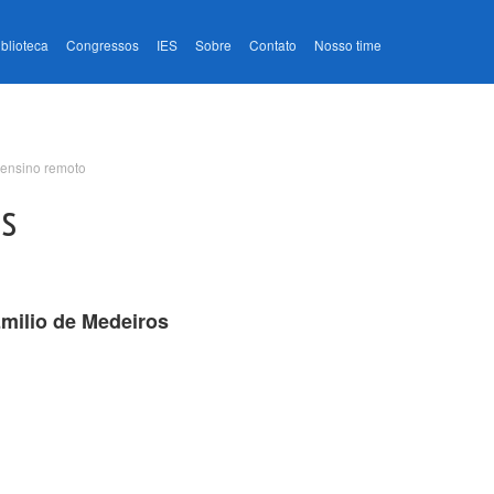
iblioteca
Congressos
IES
Sobre
Contato
Nosso time
 ensino remoto
as
milio de Medeiros