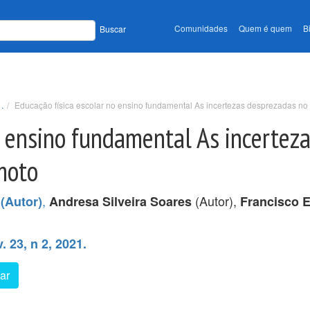
Comunidades
Quem é quem
B
Buscar
.
Educação física escolar no ensino fundamental As incertezas desprezadas no
o ensino fundamental As incertez
moto
,
(Autor),
(Autor)
Andresa Silveira Soares
Francisco E
 23, n 2, 2021.
ar