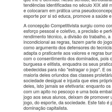
tendências identificadas no século XIX até 
e colocaram em prática uma pseudoconcepç
esporte por si só educa, promove a saúde e 
A concepção Competitivista surgiu como con
esforço pessoal e coletivo, a precisão e per
rendimento técnico, a divisão do trabalho,
incondicional as regras, fazem parte do jogo.
como argumento dos defensores do tecnicis
adapta o praticante aos valores e regras bu
com o consentimento dos dominados, pois o e
burguesa e elitista, enquadra os seus prati
obedecidas para não "estragar o jogo". E 
maioria deles oriundos das classes proletár
sociedade desigual e injusta que eles próp
deles, isto jamais se efetivaria: enquanto o
com um apito no pescoço e uma bola embaixo
jogo aos seus alunos, deixam de promover 
jogo, do esporte, da sociedade. Este fato é
dominação capitalista.