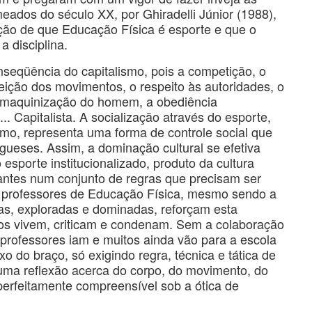
meados do século XX, por Ghiradelli Júnior (1988),
ão de que Educação Física é esporte e que o
a disciplina.
seqüência do capitalismo, pois a competição, o
feição dos movimentos, o respeito às autoridades, o
 a maquinização do homem, a obediência
.. Capitalista. A socialização através do esporte,
mo, representa uma forma de controle social que
rgueses. Assim, a dominação cultural se efetiva
sporte institucionalizado, produto da cultura
cantes num conjunto de regras que precisam ser
os professores de Educação Física, mesmo sendo a
ias, exploradas e dominadas, reforçam esta
rios vivem, criticam e condenam. Sem a colaboração
s professores iam e muitos ainda vão para a escola
 do braço, só exigindo regra, técnica e tática de
uma reflexão acerca do corpo, do movimento, do
 perfeitamente compreensível sob a ótica de