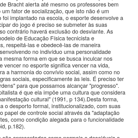
a de Bracht alerta até mesmo os professores bem
 um fator de socialização, que isto não é um
 foi implantado na escola, o esporte desenvolve a
cipar do jogo é preciso se submeter às suas
so contrário haverá exclusão do desviante. As
 modelo de Educação Física tecnicista e
as, respeitá-las e obedecê-las de maneira
 desenvolvendo no indivíduo uma personalidade
 Da mesma forma em que se busca inculcar nos
e vencer no esporte significa vencer na vida,
ra a harmonia do convívio social, assim como no
gras sociais, especificamente às leis. É preciso ter
dens" para que possamos alcançar "progresso".
pitalista é que ela impõe uma cultura que considera
manifestação cultural" (1991, p 134).Desta forma,
za o desporto formal, institucionalizado, com suas
o papel de controle social através da "adaptação
tes, como condição alegada para o funcionalidade
id, p.182).
o são apresentados como normais e desejáveis e