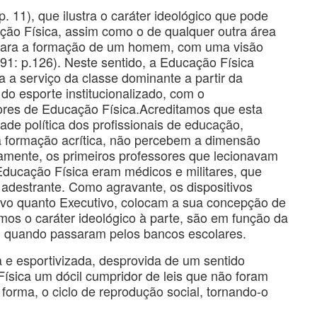
. 11), que ilustra o caráter ideológico que pode
ção Física, assim como o de qualquer outra área
o para a formação de um homem, com uma visão
91: p.126). Neste sentido, a Educação Física
 a serviço da classe dominante a partir da
do esporte institucionalizado, com o
ores de Educação Física.Acreditamos que esta
ade política dos profissionais de educação,
a formação acrítica, não percebem a dimensão
camente, os primeiros professores que lecionavam
ducação Física eram médicos e militares, que
 adestrante. Como agravante, os dispositivos
ativo quanto Executivo, colocam a sua concepção de
os o caráter ideológico à parte, são em função da
m quando passaram pelos bancos escolares.
da e esportivizada, desprovida de um sentido
Física um dócil cumpridor de leis que não foram
forma, o ciclo de reprodução social, tornando-o