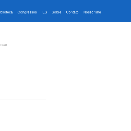
iblioteca
Congressos
IES
Sobre
Contato
Nosso time
ensar