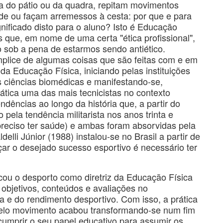
a do pátio ou da quadra, repitam movimentos
ede ou façam arremessos à cesta: por que e para
gnificado disto para o aluno? Isto é Educação
que, em nome de uma certa "ética profissional",
o sob a pena de estarmos sendo antiético.
mplice de algumas coisas que são feitas com e em
a Educação Física, iniciando pelas instituições
 ciências biomédicas e manifestando-se,
rática uma das mais tecnicistas no contexto
ndências ao longo da história que, a partir do
 pela tendência militarista nos anos trinta e
 preciso ter saúde) e ambas foram absorvidas pela
elli Júnior (1988) instalou-se no Brasil a partir de
ar o desejado sucesso esportivo é necessário ter
ocou o desporto como diretriz da Educação Física
 objetivos, conteúdos e avaliações no
ca e do rendimento desportivo. Com isso, a prática
pelo movimento acabou transformando-se num fim
mprir o seu papel educativo para assumir os