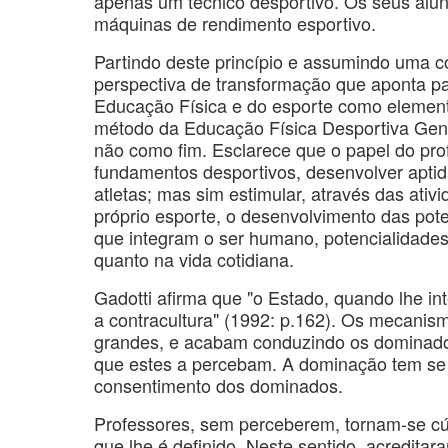
apenas um técnico desportivo. Os seus alun
máquinas de rendimento esportivo.
Partindo deste princípio e assumindo uma c
perspectiva de transformação que aponta par
Educação Física e do esporte como element
método da Educação Física Desportiva Gene
não como fim. Esclarece que o papel do pro
fundamentos desportivos, desenvolver aptidã
atletas; mas sim estimular, através das ativ
próprio esporte, o desenvolvimento das pote
que integram o ser humano, potencialidades 
quanto na vida cotidiana.
Gadotti afirma que "o Estado, quando lhe int
a contracultura" (1992: p.162). Os mecanis
grandes, e acabam conduzindo os dominado
que estes a percebam. A dominação tem se e
consentimento dos dominados.
Professores, sem perceberem, tornam-se cú
que lhe é definido. Neste sentido, acredita