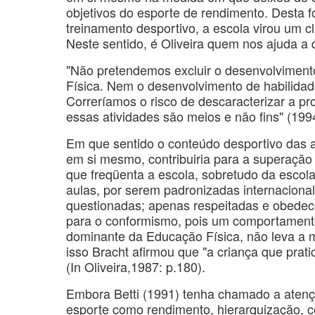
objetivos do esporte de rendimento. Desta 
treinamento desportivo, a escola virou um cl
Neste sentido, é Oliveira quem nos ajuda a d
"Não pretendemos excluir o desenvolviment
Física. Nem o desenvolvimento de habilidad
Correríamos o risco de descaracterizar a p
essas atividades são meios e não fins" (1994
Em que sentido o conteúdo desportivo das a
em si mesmo, contribuiria para a superação
que freqüenta a escola, sobretudo da escola
aulas, por serem padronizadas internaciona
questionadas; apenas respeitadas e obedeci
para o conformismo, pois um comportamento
dominante da Educação Física, não leva a m
isso Bracht afirmou que "a criança que pratic
(In Oliveira,1987: p.180).
Embora Betti (1991) tenha chamado a atençã
esporte como rendimento, hierarquização, c