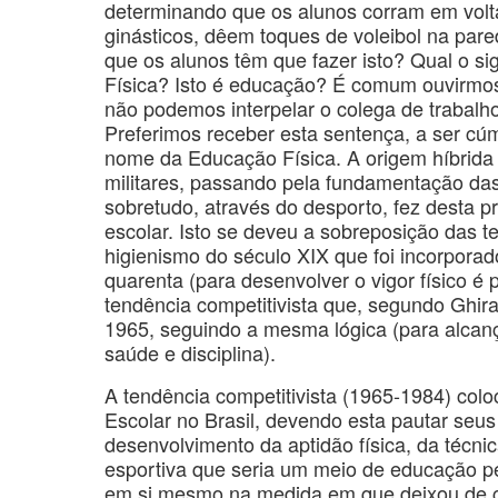
determinando que os alunos corram em volt
ginásticos, dêem toques de voleibol na par
que os alunos têm que fazer isto? Qual o si
Física? Isto é educação? É comum ouvirmos 
não podemos interpelar o colega de trabalh
Preferimos receber esta sentença, a ser cú
nome da Educação Física. A origem híbrida d
militares, passando pela fundamentação das
sobretudo, através do desporto, fez desta p
escolar. Isto se deveu a sobreposição das te
higienismo do século XIX que foi incorporado
quarenta (para desenvolver o vigor físico é
tendência competitivista que, segundo Ghirald
1965, seguindo a mesma lógica (para alcanç
saúde e disciplina).
A tendência competitivista (1965-1984) col
Escolar no Brasil, devendo esta pautar seus
desenvolvimento da aptidão física, da técni
esportiva que seria um meio de educação 
em si mesmo na medida em que deixou de cu