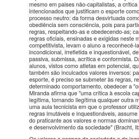
mesmo em paises não-capitalistas, a crític
intencionados que justificam o esporte como
processo neutro: da forma desvirtuada como
obediência sem consciência, pois para parti
regras, respeitando-as e obedecendo-as; ca
regras oficiais, ensinadas e exigidas neste
competitivista, levam o aluno a reconhecê-l
incondicional, irrefletida e inquestionável,
passiva, submissa, acrítica e conformista.
alunos, vistos como atletas em potencial, qu
também são inculcados valores inversos: pa
esporte, é preciso se submeter às regras, re
determinado comportamento, obedecer a "or
Miranda afirma que "uma crítica à escola ca
legítima, tornando ilegítima qualquer outra 
uma aula tecnicista em que o professor utili
regras imutáveis e inquestionáveis, assume 
do praticante aos valores e normas dominan
e desenvolvimento da sociedade" (Bracht, Ib
Os valores e normas da sociedade e do jog