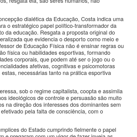
os, resgata ela, são seres humanos, não
oncepção dialética da Educação, Costa indica uma
a o estratégico papel político-transformador da
o da educação. Resgata a proposta original do
ralizada que evidencia o desporto como meio e
fessor de Educação Física não é ensinar regras ou
o física ou habilidades esportivas, formando
idades corporais, que podem até ser o jogo ou o
ncialidades afetivas, cognitivas e psicomotoras
estas, necessárias tanto na prática esportiva
eressa, sob o regime capitalista, coopta e assimila
mos ideológicos de controle e persuasão são muito
s na direção dos interesses dos dominantes sem
fetivado pela falta de consciência, com o
mplices do Estado cumprindo fielmente o papel
ram e pregaram com um vigor de fazer inveja as