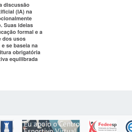
 a discussão
ficial (IA) na
cionalmente
. Suas ideias
ucação formal e a
e dos usos
 e se baseia na
itura obrigatória
iva equilibrada