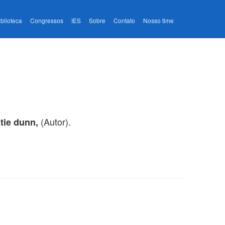
iblioteca
Congressos
IES
Sobre
Contato
Nosso time
(Autor).
tie dunn,