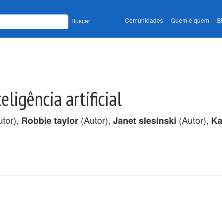
Comunidades
Quem é quem
B
Buscar
ligência artificial
tor),
(Autor),
(Autor),
Robbie taylor
Janet slesinski
Ka