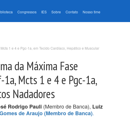
iblioteca
Congressos
IES
Sobre
Contato
Nosso time
 Mcts 1 e 4 e Pgc-1a, em Tecido Cardíaco, Hepático e Muscular
cima da Máxima Fase
-1a, Mcts 1 e 4 e Pgc-1a,
atos Nadadores
(Membro de Banca),
sé Rodrigo Pauli
Luiz
.
Gomes de Araujo (Membro de Banca)