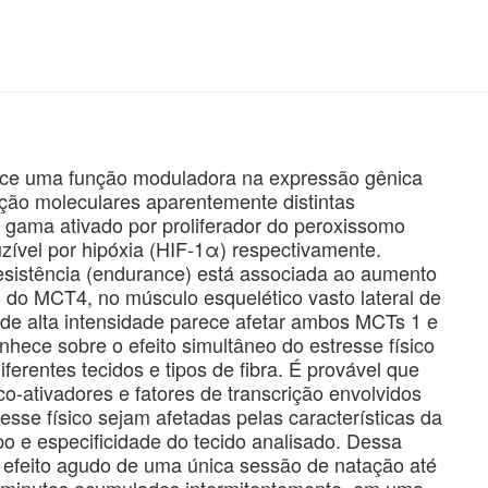
rce uma função moduladora na expressão gênica
ação moleculares aparentemente distintas
or gama ativado por proliferador do peroxissomo
uzível por hipóxia (HIF-1α) respectivamente.
esistência (endurance) está associada ao aumento
o MCT4, no músculo esquelético vasto lateral de
 de alta intensidade parece afetar ambos MCTs 1 e
ece sobre o efeito simultâneo do estresse físico
rentes tecidos e tipos de fibra. É provável que
co-ativadores e fatores de transcrição envolvidos
sse físico sejam afetadas pelas características da
po e especificidade do tecido analisado. Dessa
 o efeito agudo de uma única sessão de natação até
5 minutos acumulados intermitentemente, em uma