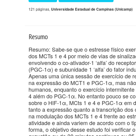
121 páginas,
Universidade Estadual de Campinas (Unicamp)
Resumo
Resumo: Sabe-se que o estresse físico exe
dos MCTs 1 e 4 por meio de vias de sinaliz
envolvendo o co-ativador-1 ‘alfa’ do recept
(PGC-1α) e subunidade 1 ‘alfa’ do fator ind
Apenas uma única sessão de exercício de r
na expressão do MCT1 e PGC-1α, mas não d
humanos, enquanto o exercício intermitente
4 além do PGC-1α. No entanto pouco se conh
sobre o HIF-1α, MCts 1 e 4 e PGC-1α em dife
tanto a expressão quanto a transcrição dos 
na modulação dos MCTs 1 e 4 frente ao estre
atividade e ainda variem de acordo com o ti
forma, o objetivo desse estudo foi verificar
exaustão ou de 30 minutos contínuos ou 2