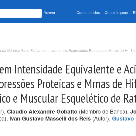
Comunidades
Quem é quem
B
Buscar
a da Máxima Fase Estável de Lactato nas Expressões Proteicas e Mrnas de Hif-1a,
o em Intensidade Equivalente e A
pressões Proteicas e Mrnas de Hif
ico e Muscular Esquelético de R
r),
(Membro de Banca),
Claudio Alexandre Gobatto
Jo
ca),
(Autor),
Ivan Gustavo Masselli dos Reis
Gustavo 