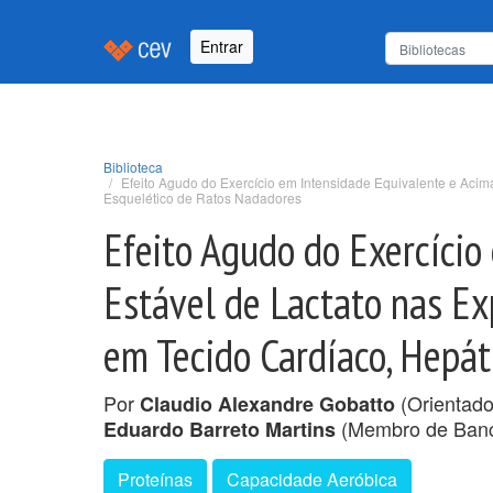
Entrar
Biblioteca
Efeito Agudo do Exercício em Intensidade Equivalente e Acim
Esquelético de Ratos Nadadores
Efeito Agudo do Exercíci
Estável de Lactato nas Ex
em Tecido Cardíaco, Hepát
Por
(Orientado
Claudio Alexandre Gobatto
(Membro de Ban
Eduardo Barreto Martins
Proteínas
Capacidade Aeróbica