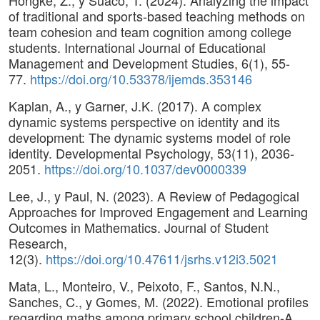
Hongke, Z., y Suaco, T. (2024). Analyzing the impact
of traditional and sports-based teaching methods on
team cohesion and team cognition among college
students. International Journal of Educational
Management and Development Studies, 6(1), 55-
77.
https://doi.org/10.53378/ijemds.353146
Kaplan, A., y Garner, J.K. (2017). A complex
dynamic systems perspective on identity and its
development: The dynamic systems model of role
identity. Developmental Psychology, 53(11), 2036-
2051.
https://doi.org/10.1037/dev0000339
Lee, J., y Paul, N. (2023). A Review of Pedagogical
Approaches for Improved Engagement and Learning
Outcomes in Mathematics. Journal of Student
Research,
12(3).
https://doi.org/10.47611/jsrhs.v12i3.5021
Mata, L., Monteiro, V., Peixoto, F., Santos, N.N.,
Sanches, C., y Gomes, M. (2022). Emotional profiles
regarding maths among primary school children-A