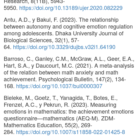
Research, 8(11B), 5943-
5950.
https://doi.org/10.13189/ujer.2020.082229
Antu, A.D., y Bakul, F. (2023). The relationship
between autonomy and cognitive emotion regulation
among adolescents. Dhaka University Journal of
Biological Sciences, 32(1), 57-
64.
https://doi.org/10.3329/dujbs.v32i1.64190
Barroso, C., Ganley, C.M., McGraw, A.L., Geer, E.A.,
Hart, S.A., y Daucourt, M.C. (2021). A meta-analysis
of the relation between math anxiety and math
achievement. Psychological Bulletin, 147(2), 134-
168.
https://doi.org/10.1037/bul0000307
Bieleke, M., Goetz, T., Yanagida, T., Botes, E.,
Frenzel, A.C., y Pekrun, R. (2023). Measuring
emotions in mathematics: the achievement emotions
questionnaire—mathematics (AEQ-M). ZDM-
Mathematics Education, 55(2), 269-
284.
https://doi.org/10.1007/s11858-022-01425-8