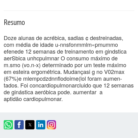
Resumo
Doze alunas de acrébica, sadias ¢ destreinadas,
com média de idade u-nnsfonmmlm«pmummo
efenede 12 semanas de treinamento em gindstica
aerSbica unhcpulmnar O consumo máximo de
m.smo (vo.n-x) determinado por um teste máximo
em esteira ergométrica. Mudançasi g no V02max
(67%)e mlempcdzdnnflodoime(lol foram aumen-
tados. Foi concardiopulmonarcluido que 12 semanas
de ginástica aeróbica pode. aumentar a
aptidão cardiopulmonar.