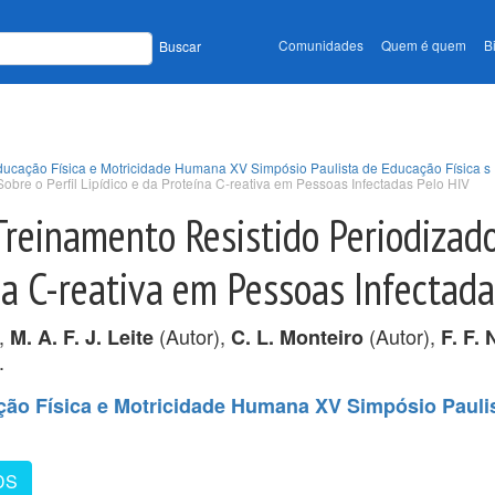
Comunidades
Quem é quem
B
Buscar
Educação Física e Motricidade Humana XV Simpósio Paulista de Educação Física s
bre o Perfil Lipídico e da Proteína C-reativa em Pessoas Infectadas Pelo HIV
reinamento Resistido Periodizad
ína C-reativa em Pessoas Infectad
),
(Autor),
(Autor),
M. A. F. J. Leite
C. L. Monteiro
F. F.
.
ção Física e Motricidade Humana XV Simpósio Pauli
DS