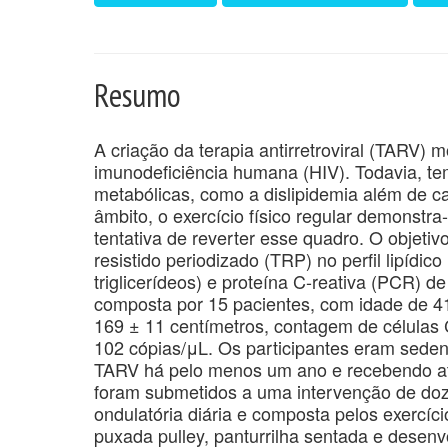
Resumo
A criação da terapia antirretroviral (TARV) m
imunodeficiência humana (HIV). Todavia, t
metabólicas, como a dislipidemia além de ca
âmbito, o exercício físico regular demonst
tentativa de reverter esse quadro. O objetivo
resistido periodizado (TRP) no perfil lipídico
triglicerídeos) e proteína C-reativa (PCR) d
composta por 15 pacientes, com idade de 41,
169 ± 11 centímetros, contagem de células 
102 cópias/μL. Os participantes eram seden
TARV há pelo menos um ano e recebendo ate
foram submetidos a uma intervenção de doz
ondulatória diária e composta pelos exercíc
puxada pulley, panturrilha sentada e desenv