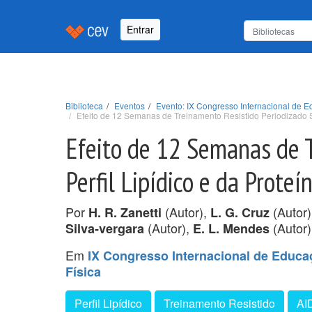
Entrar
Biblioteca
Eventos
Evento: IX Congresso Internacional de 
Efeito de 12 Semanas de Treinamento Resistido Periodizado So
Efeito de 12 Semanas de T
Perfil Lipídico e da Prote
Por
(Autor),
(Autor
H. R. Zanetti
L. G. Cruz
(Autor),
(Autor)
Silva-vergara
E. L. Mendes
Em
IX Congresso Internacional de Educa
Física
Perfil Lipídico
Treinamento Resistido
AI