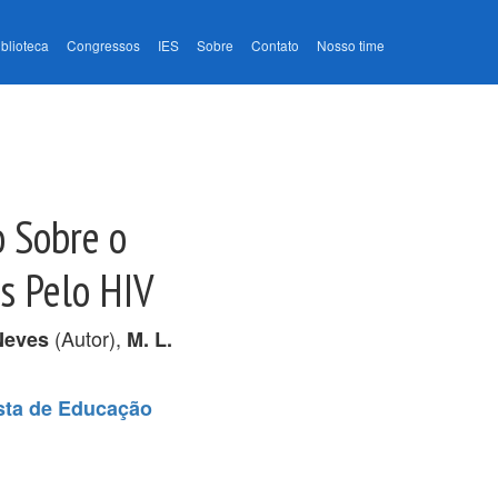
iblioteca
Congressos
IES
Sobre
Contato
Nosso time
o Sobre o
as Pelo HIV
(Autor),
 Neves
M. L.
sta de Educação