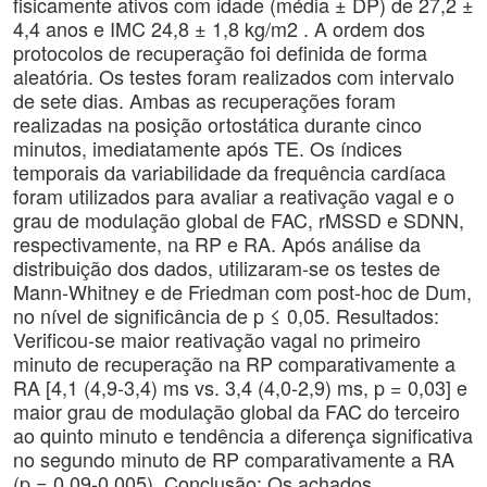
fisicamente ativos com idade (média ± DP) de 27,2 ±
4,4 anos e IMC 24,8 ± 1,8 kg/m2 . A ordem dos
protocolos de recuperação foi definida de forma
aleatória. Os testes foram realizados com intervalo
de sete dias. Ambas as recuperações foram
realizadas na posição ortostática durante cinco
minutos, imediatamente após TE. Os índices
temporais da variabilidade da frequência cardíaca
foram utilizados para avaliar a reativação vagal e o
grau de modulação global de FAC, rMSSD e SDNN,
respectivamente, na RP e RA. Após análise da
distribuição dos dados, utilizaram-se os testes de
Mann-Whitney e de Friedman com post-hoc de Dum,
no nível de significância de p ≤ 0,05. Resultados:
Verificou-se maior reativação vagal no primeiro
minuto de recuperação na RP comparativamente a
RA [4,1 (4,9-3,4) ms vs. 3,4 (4,0-2,9) ms, p = 0,03] e
maior grau de modulação global da FAC do terceiro
ao quinto minuto e tendência a diferença significativa
no segundo minuto de RP comparativamente a RA
(p = 0,09-0,005). Conclusão: Os achados