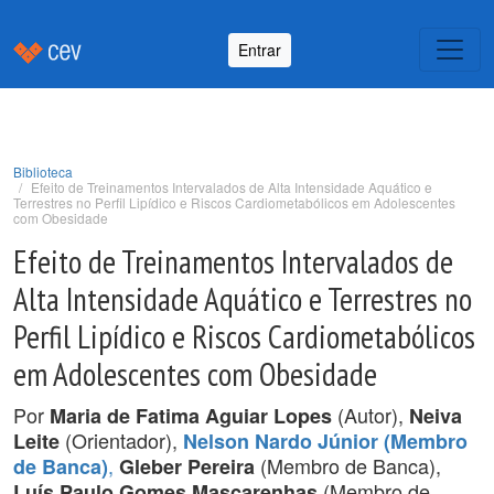
Entrar
Biblioteca
Efeito de Treinamentos Intervalados de Alta Intensidade Aquático e
Terrestres no Perfil Lipídico e Riscos Cardiometabólicos em Adolescentes
com Obesidade
Efeito de Treinamentos Intervalados de
Alta Intensidade Aquático e Terrestres no
Perfil Lipídico e Riscos Cardiometabólicos
em Adolescentes com Obesidade
Por
(Autor),
Maria de Fatima Aguiar Lopes
Neiva
(Orientador),
Leite
Nelson Nardo Júnior (Membro
,
(Membro de Banca),
de Banca)
Gleber Pereira
(Membro de
Luís Paulo Gomes Mascarenhas