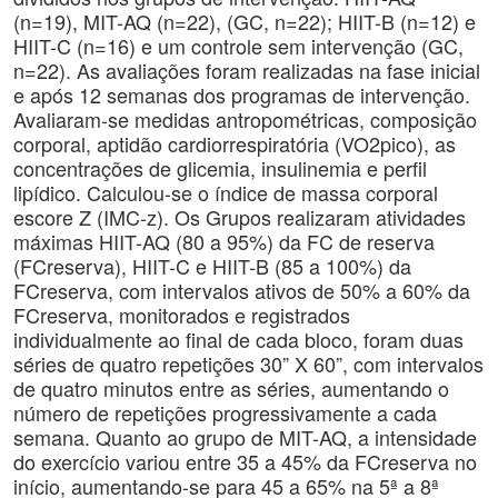
(n=19), MIT-AQ (n=22), (GC, n=22); HIIT-B (n=12) e
HIIT-C (n=16) e um controle sem intervenção (GC,
n=22). As avaliações foram realizadas na fase inicial
e após 12 semanas dos programas de intervenção.
Avaliaram-se medidas antropométricas, composição
corporal, aptidão cardiorrespiratória (VO2pico), as
concentrações de glicemia, insulinemia e perfil
lipídico. Calculou-se o índice de massa corporal
escore Z (IMC-z). Os Grupos realizaram atividades
máximas HIIT-AQ (80 a 95%) da FC de reserva
(FCreserva), HIIT-C e HIIT-B (85 a 100%) da
FCreserva, com intervalos ativos de 50% a 60% da
FCreserva, monitorados e registrados
individualmente ao final de cada bloco, foram duas
séries de quatro repetições 30” X 60”, com intervalos
de quatro minutos entre as séries, aumentando o
número de repetições progressivamente a cada
semana. Quanto ao grupo de MIT-AQ, a intensidade
do exercício variou entre 35 a 45% da FCreserva no
início, aumentando-se para 45 a 65% na 5ª a 8ª