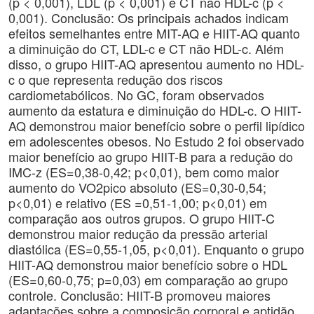
(p < 0,001), LDL (p < 0,001) e CT não HDL-c (p <
0,001). Conclusão: Os principais achados indicam
efeitos semelhantes entre MIT-AQ e HIIT-AQ quanto
a diminuição do CT, LDL-c e CT não HDL-c. Além
disso, o grupo HIIT-AQ apresentou aumento no HDL-
c o que representa redução dos riscos
cardiometabólicos. No GC, foram observados
aumento da estatura e diminuição do HDL-c. O HIIT-
AQ demonstrou maior benefício sobre o perfil lipídico
em adolescentes obesos. No Estudo 2 foi observado
maior benefício ao grupo HIIT-B para a redução do
IMC-z (ES=0,38-0,42; p<0,01), bem como maior
aumento do VO2pico absoluto (ES=0,30-0,54;
p<0,01) e relativo (ES =0,51-1,00; p<0,01) em
comparação aos outros grupos. O grupo HIIT-C
demonstrou maior redução da pressão arterial
diastólica (ES=0,55-1,05, p<0,01). Enquanto o grupo
HIIT-AQ demonstrou maior benefício sobre o HDL
(ES=0,60-0,75; p=0,03) em comparação ao grupo
controle. Conclusão: HIIT-B promoveu maiores
adaptações sobre a composição corporal e aptidão