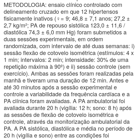
METODOLOGIA: ensaio clínico controlado com
delineamento cruzado em que 12 hipertensos
fisicamente inativos (♀= 9; 46,8 ± 7,1 anos; 27,2 ±
2,7 kg/m²; PA de repouso sistólica 123,0 ± 11,6 /
diastólica 74,3 ± 6,0 mm Hg) foram submetidos a
duas sessões experimentais, em ordem
randomizada, com intervalo de até duas semanas: i)
sessão flexão de cotovelo isométrica (estímulos: 4 x
1 min; intervalos: 2 min; intensidade: 30% de uma
repetição máxima à 90º) e ii) sessão controle (sem
exercício). Ambas as sessões foram realizadas pela
manhã e tiveram uma duração de 12 min. Antes e
até 30 minutos após a sessão experimental e
controle a variabilidade da frequência cardíaca e a
PA clínica foram avaliadas. A PA ambulatorial foi
avaliada durante 20 h (vigília: 12 h; sono: 8 h) após
as sessões de flexão de cotovelo isométrica e
controle, através da monitorização ambulatorial da
PA. A PA sistólica, diastólica e média no período de
20 h (vigília e sono) entre as condições foi