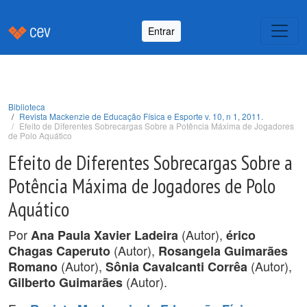
Entrar
Biblioteca
Revista Mackenzie de Educação Física e Esporte v. 10, n 1, 2011.
Efeito de Diferentes Sobrecargas Sobre a Potência Máxima de Jogadores
de Polo Aquático
Efeito de Diferentes Sobrecargas Sobre a
Potência Máxima de Jogadores de Polo
Aquático
Por
(Autor),
Ana Paula Xavier Ladeira
érico
(Autor),
Chagas Caperuto
Rosangela Guimarães
(Autor),
(Autor),
Romano
Sônia Cavalcanti Corrêa
(Autor).
Gilberto Guimarães