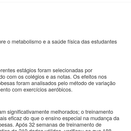
obre o metabolismo e a saúde física das estudantes
erentes estágios foram selecionadas por
do com os colégios e as notas. Os efeitos nos
s obesas foram analisados pelo método de variação
ento com exercícios aeróbicos.
ram significativamente melhorados; o treinamento
mais eficaz do que o ensino especial na mudança da
 obesas. Após 32 semanas de treinamento de
tico de 219 dados válidos, verificou-se que 188