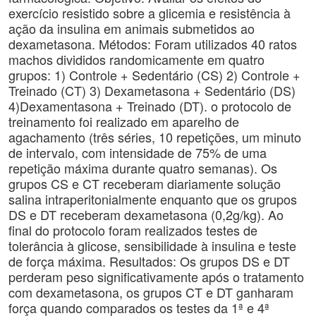
exercício resistido sobre a glicemia e resistência à
ação da insulina em animais submetidos ao
dexametasona. Métodos: Foram utilizados 40 ratos
machos divididos randomicamente em quatro
grupos: 1) Controle + Sedentário (CS) 2) Controle +
Treinado (CT) 3) Dexametasona + Sedentário (DS)
4)Dexamentasona + Treinado (DT). o protocolo de
treinamento foi realizado em aparelho de
agachamento (três séries, 10 repetições, um minuto
de intervalo, com intensidade de 75% de uma
repetição máxima durante quatro semanas). Os
grupos CS e CT receberam diariamente solução
salina intraperitonialmente enquanto que os grupos
DS e DT receberam dexametasona (0,2g/kg). Ao
final do protocolo foram realizados testes de
tolerância à glicose, sensibilidade à insulina e teste
de força máxima. Resultados: Os grupos DS e DT
perderam peso significativamente após o tratamento
com dexametasona, os grupos CT e DT ganharam
força quando comparados os testes da 1ª e 4ª