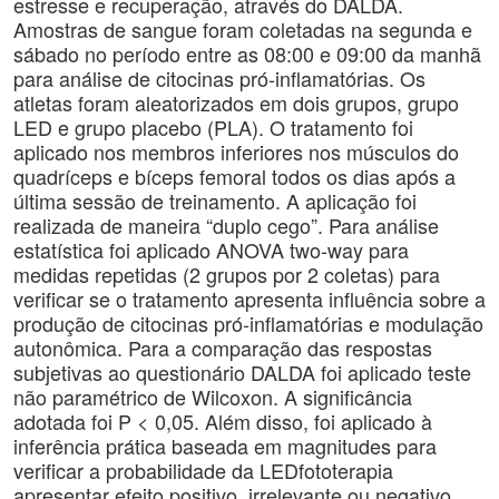
estresse e recuperação, através do DALDA.
Amostras de sangue foram coletadas na segunda e
sábado no período entre as 08:00 e 09:00 da manhã
para análise de citocinas pró-inflamatórias. Os
atletas foram aleatorizados em dois grupos, grupo
LED e grupo placebo (PLA). O tratamento foi
aplicado nos membros inferiores nos músculos do
quadríceps e bíceps femoral todos os dias após a
última sessão de treinamento. A aplicação foi
realizada de maneira “duplo cego”. Para análise
estatística foi aplicado ANOVA two-way para
medidas repetidas (2 grupos por 2 coletas) para
verificar se o tratamento apresenta influência sobre a
produção de citocinas pró-inflamatórias e modulação
autonômica. Para a comparação das respostas
subjetivas ao questionário DALDA foi aplicado teste
não paramétrico de Wilcoxon. A significância
adotada foi P < 0,05. Além disso, foi aplicado à
inferência prática baseada em magnitudes para
verificar a probabilidade da LEDfototerapia
apresentar efeito positivo, irrelevante ou negativo