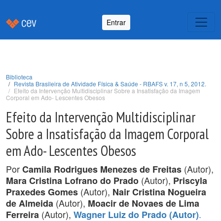
Entrar
Biblioteca
Revista Brasileira de Atividade Física & Saúde - RBAFS v. 17, n 5, 2012.
Efeito da Intervenção Multidisciplinar Sobre a Insatisfação da Imagem
Corporal em Ado- Lescentes Obesos
Efeito da Intervenção Multidisciplinar
Sobre a Insatisfação da Imagem Corporal
em Ado- Lescentes Obesos
Por
(Autor),
Camila Rodrigues Menezes de Freitas
(Autor),
Mara Cristina Lofrano do Prado
Priscyla
(Autor),
Praxedes Gomes
Nair Cristina Nogueira
(Autor),
de Almeida
Moacir de Novaes de Lima
(Autor),
.
Ferreira
Wagner Luiz do Prado (Autor)