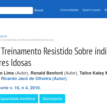
Comunidades
Quem é quem
B
Buscar
 2010.
es da Aptidão Aeróbia de Mulheres Idosas
Treinamento Resistido Sobre índi
res Idosas
(Autor),
(Autor),
o Lima
Ronald Benford
Tailce Kaley 
,
.
Ricardo Jacó de Oliveira (Autor)
rte v. 16, n 4, 2010.
Capacidade Aeróbica
Sarcopenia