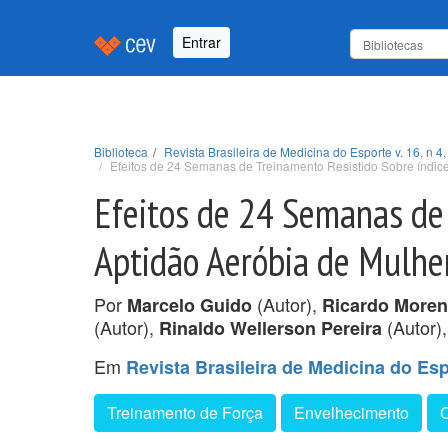
Entrar
Biblioteca
Revista Brasileira de Medicina do Esporte v. 16, n 4,
Efeitos de 24 Semanas de Treinamento Resistido Sobre índic
Efeitos de 24 Semanas de 
Aptidão Aeróbia de Mulhe
Por
(Autor),
Marcelo Guido
Ricardo Moren
(Autor),
(Autor)
Rinaldo Wellerson Pereira
Em
Revista Brasileira de Medicina do Espo
Treinamento de Força
Envelhecimento