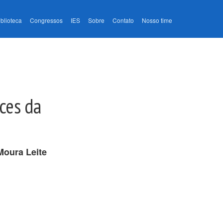
iblioteca
Congressos
IES
Sobre
Contato
Nosso time
ces da
Moura Leite