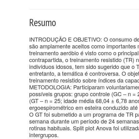
Resumo
INTRODUÇÃO E OBJETIVO: O consumo de oxi
são amplamente aceitos como importantes m
treinamento aeróbio é visto como o princip
contrapartida, o treinamento resistido (TR) 
indivíduos idosos, tem sido sugerido que o
entretanto, a temática é controversa. O objet
treinamento resistido sobre índices da cap
METODOLOGIA: Participaram voluntariamente
possíveis grupos: grupo controle (GC – n = 
(GT – n = 25; idade média 68,04 ± 6,78 anos
ergoespirométrico em esteira conduzido até 
O GT foi submetido a um programa de TR par
semana durante um período de 24 semanas.
rotinas habituais. Split plot Anova foi utiliza
intergrupos.