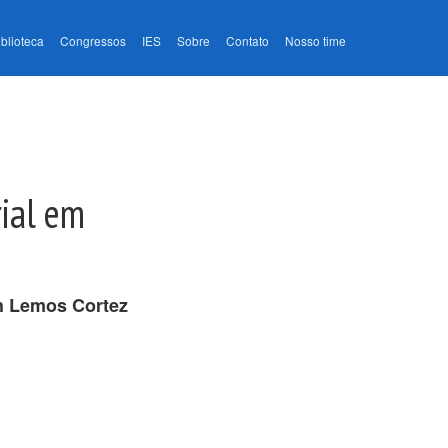
iblioteca
Congressos
IES
Sobre
Contato
Nosso time
rial em
h Lemos Cortez