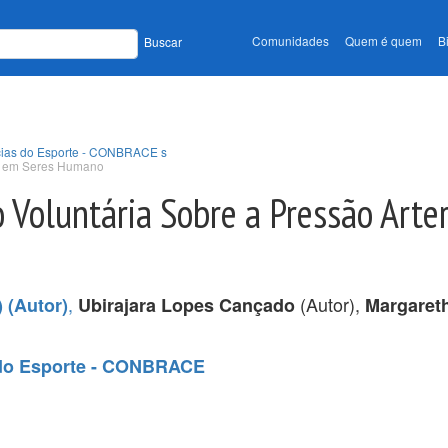
Comunidades
Quem é quem
B
Buscar
ncias do Esporte - CONBRACE s
ial em Seres Humano
o Voluntária Sobre a Pressão Arte
,
(Autor),
 (Autor)
Ubirajara Lopes Cançado
Margaret
s do Esporte - CONBRACE