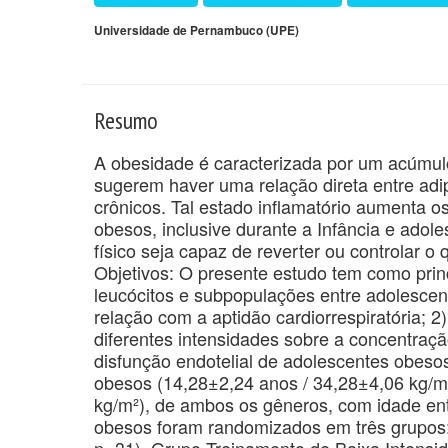
Universidade de Pernambuco (UPE)
Resumo
A obesidade é caracterizada por um acúmulo
sugerem haver uma relação direta entre adi
crônicos. Tal estado inflamatório aumenta o
obesos, inclusive durante a Infância e adol
físico seja capaz de reverter ou controlar o
Objetivos: O presente estudo tem como prin
leucócitos e subpopulações entre adolescent
relação com a aptidão cardiorrespiratória; 2
diferentes intensidades sobre a concentraç
disfunção endotelial de adolescentes obes
obesos (14,28±2,24 anos / 34,28±4,06 kg/m²
kg/m²), de ambos os gêneros, com idade ent
obesos foram randomizados em três grupos:
n=31), Grupo Treinamento de Baixa Intensid