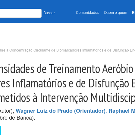
Comunidades
Quem é quem
B
Buscar
obre a Concentração Circulante de Biomarcadores Inflamatórios e de Disfunção E
ensidades de Treinamento Aeróbio
es Inflamatórios e de Disfunção 
etidos à Intervenção Multidiscip
utor),
,
Wagner Luiz do Prado (Orientador)
Raphael M
ro de Banca).