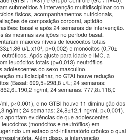
am submetidos à intervenção multidisciplinar com
ícios físicos, acompanhamentos nutricionais,
valiações de composição corporal, aptidão
casiões: basal e após 24 semanas de intervenção.
os às mesmas avalições no período basal.
taram maiores níveis de leucócitos totais
4,33±1,86 u/L x10³, p=0,002) e monócitos (0,70±
eutróficos. Após ajuste para idade e IMC, a
om leucócitos totais (p=0,013) neutrófilos
s adolescentes do sexo masculino.
nção multidisciplinar, no GTAI houve redução
ócitos (Basal: 699,5±298,8 u/L; 24 semanas:
 862,6±190,2 ng/ml; 24 semanas: 777,8±118,0
/ml, p<0,001), e no GTBI houve 11 diminuição dos
11,3 ng/ml; 24 semanas: 24,8±12,1 ng/ml, p<0,001).
do apontam evidências de que adolescentes
leucócitos (monócitos e neutrófilos) em
gerindo um estado pró-inflamatório crônico o qual
rrespiratória. Além disso, a intervenção