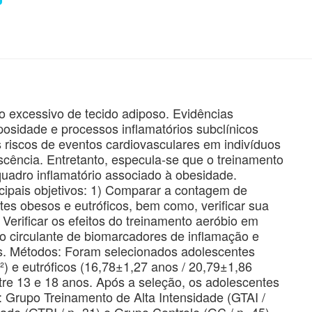
 excessivo de tecido adiposo. Evidências
posidade e processos inflamatórios subclínicos
s riscos de eventos cardiovasculares em indivíduos
escência. Entretanto, especula-se que o treinamento
 quadro inflamatório associado à obesidade.
cipais objetivos: 1) Comparar a contagem de
es obesos e eutróficos, bem como, verificar sua
) Verificar os efeitos do treinamento aeróbio em
ão circulante de biomarcadores de inflamação e
os. Métodos: Foram selecionados adolescentes
) e eutróficos (16,78±1,27 anos / 20,79±1,86
re 13 e 18 anos. Após a seleção, os adolescentes
 Grupo Treinamento de Alta Intensidade (GTAI /
ade (GTBI / n=31) e Grupo Controle (GC / n=45).