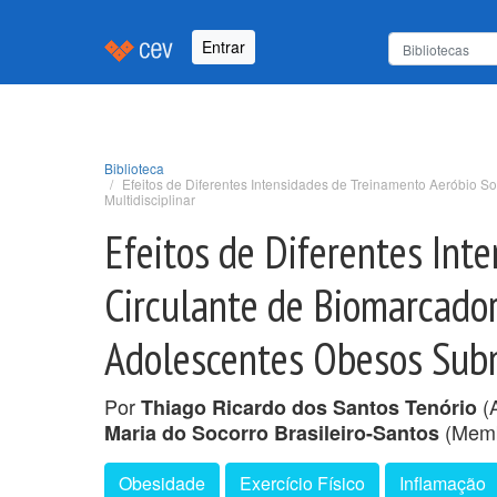
Entrar
Biblioteca
Efeitos de Diferentes Intensidades de Treinamento Aeróbio S
Multidisciplinar
Efeitos de Diferentes Int
Circulante de Biomarcador
Adolescentes Obesos Subm
Por
(A
Thiago Ricardo dos Santos Tenório
(Memb
Maria do Socorro Brasileiro-Santos
Obesidade
Exercício Físico
Inflamação