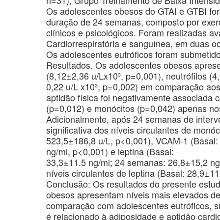
Os adolescentes obesos do GTAI e GTBI for
duração de 24 semanas, composto por exerc
clínicos e psicológicos. Foram realizadas a
Cardiorrespiratória e sanguínea, em duas o
Os adolescentes eutróficos foram submetid
Resultados. Os adolescentes obesos apresen
(8,12±2,36 u/Lx10³, p=0,001), neutrófilos (
0,22 u/L x10³, p=0,002) em comparação aos 
aptidão física foi negativamente associada c
(p=0,012) e monócitos (p=0,042) apenas no
Adicionalmente, após 24 semanas de interve
significativa dos níveis circulantes de mon
523,5±186,8 u/L, p<0,001), VCAM-1 (Basal:
ng/ml, p<0,001) e leptina (Basal:
33,3±11.5 ng/ml; 24 semanas: 26,8±15,2 ng
níveis circulantes de leptina (Basal: 28,9±
Conclusão: Os resultados do presente estu
obesos apresentam níveis mais elevados de 
comparação com adolescentes eutróficos, su
é relacionado à adiposidade e aptidão cardio