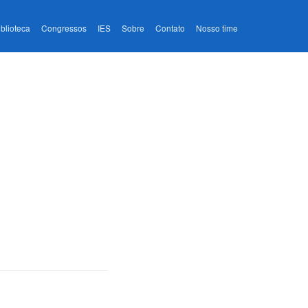
iblioteca
Congressos
IES
Sobre
Contato
Nosso time