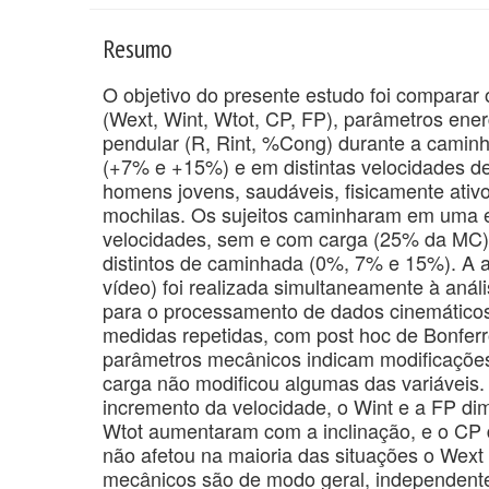
Resumo
O objetivo do presente estudo foi compara
(Wext, Wint, Wtot, CP, FP), parâmetros ene
pendular (R, Rint, %Cong) durante a caminh
(+7% e +15%) e em distintas velocidades d
homens jovens, saudáveis, fisicamente ativ
mochilas. Os sujeitos caminharam em uma es
velocidades, sem e com carga (25% da MC) 
distintos de caminhada (0%, 7% e 15%). A 
vídeo) foi realizada simultaneamente à aná
para o processamento de dados cinemáticos
medidas repetidas, com post hoc de Bonferr
parâmetros mecânicos indicam modificações
carga não modificou algumas das variáveis
incremento da velocidade, o Wint e a FP d
Wtot aumentaram com a inclinação, e o CP 
não afetou na maioria das situações o Wex
mecânicos são de modo geral, independente