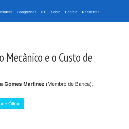
iblioteca
Congressos
IES
Sobre
Contato
Nosso time
ho Mecânico e o Custo de
(Membro de Banca),
ia Gomes Martinez
dade Ótima