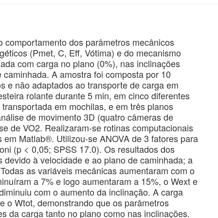
r o comportamento dos parâmetros mecânicos
rgéticos (Pmet, C, Eff, Vótima) e do mecanismo
ada com carga no plano (0%), nas inclinações
e caminhada. A amostra foi composta por 10
os e não adaptados ao transporte de carga em
teira rolante durante 5 min, em cinco diferentes
transportada em mochilas, e em três planos
análise de movimento 3D (quatro câmeras de
lise de VO2. Realizaram-se rotinas computacionais
 em Matlab®. Utilizou-se ANOVA de 3 fatores para
oni (p < 0,05; SPSS 17.0). Os resultados dos
 devido à velocidade e ao plano de caminhada; a
. Todas as variáveis mecânicas aumentaram com o
iminuíram a 7% e logo aumentaram a 15%, o Wext e
diminuiu com o aumento da inclinação. A carga
t e o Wtot, demonstrando que os parâmetros
s da carga tanto no plano como nas inclinações.