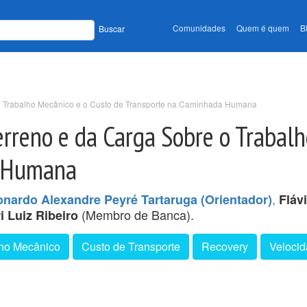
Comunidades
Quem é quem
B
Buscar
e o Trabalho Mecânico e o Custo de Transporte na Caminhada Humana
Terreno e da Carga Sobre o Trabal
a Humana
,
onardo Alexandre Peyré Tartaruga (Orientador)
Fláv
(Membro de Banca).
i Luiz Ribeiro
ho Mecânico
Custo de Transporte
Recovery
Veloci