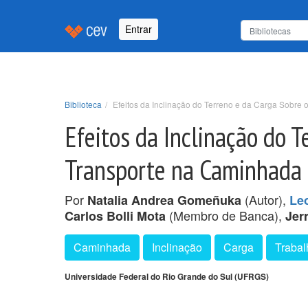
Entrar
Biblioteca
Efeitos da Inclinação do Terreno e da Carga Sobr
Efeitos da Inclinação do 
Transporte na Caminhad
Por
(Autor),
Natalia Andrea Gomeñuka
Le
(Membro de Banca),
Carlos Bolli Mota
Jerr
Caminhada
Inclinação
Carga
Trabal
Universidade Federal do Rio Grande do Sul (UFRGS)