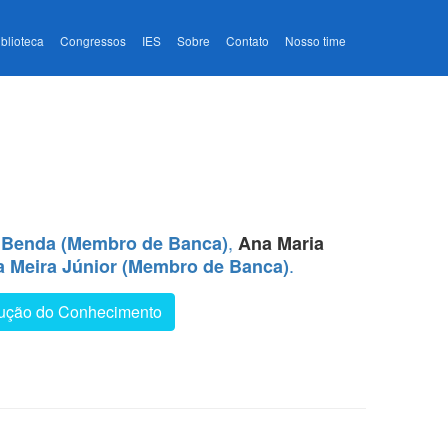
iblioteca
Congressos
IES
Sobre
Contato
Nosso time
,
 Benda (Membro de Banca)
Ana Maria
.
a Meira Júnior (Membro de Banca)
odução do Conhecimento