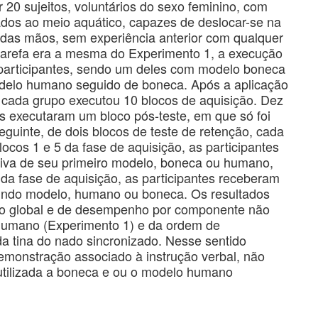
 20 sujeitos, voluntários do sexo feminino, com
dos ao meio aquático, capazes de deslocar-se na
io das mãos, sem experiência anterior com qualquer
 tarefa era a mesma do Experimento 1, a execução
 participantes, sendo um deles com modelo boneca
elo humano seguido de boneca. Após a aplicação
, cada grupo executou 10 blocos de aquisição. Dez
os executaram um bloco pós-teste, em que só foi
seguinte, de dois blocos de teste de retenção, cada
locos 1 e 5 da fase de aquisição, as participantes
iva de seu primeiro modelo, boneca ou humano,
da fase de aquisição, as participantes receberam
undo modelo, humano ou boneca. Os resultados
 global e de desempenho por componente não
 humano (Experimento 1) e da ordem de
 tina do nado sincronizado. Nesse sentido
emonstração associado à instrução verbal, não
utilizada a boneca e ou o modelo humano