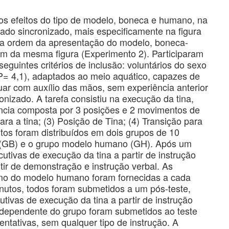
r os efeitos do tipo de modelo, boneca e humano, na
do sincronizado, mais especificamente na figura
 da ordem da apresentação do modelo, boneca-
da mesma figura (Experimento 2). Participaram
seguintes critérios de inclusão: voluntários do sexo
P= 4,1), adaptados ao meio aquático, capazes de
tuar com auxílio das mãos, sem experiência anterior
nizado. A tarefa consistiu na execução da tina,
cia composta por 3 posições e 2 movimentos de
para a tina; (3) Posição de Tina; (4) Transição para
eitos foram distribuídos em dois grupos de 10
a (GB) e o grupo modelo humano (GH). Após um
utivas de execução da tina a partir de instrução
rtir de demonstração e instrução verbal. As
mo do modelo humano foram fornecidas a cada
minutos, todos foram submetidos a um pós-teste,
ivas de execução da tina a partir de instrução
 independente do grupo foram submetidos ao teste
entativas, sem qualquer tipo de instrução. A