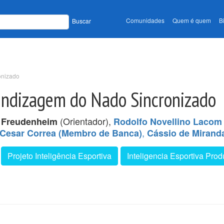
Comunidades
Quem é quem
B
Buscar
onizado
endizagem do Nado Sincronizado
(Orientador),
 Freudenheim
Rodolfo Novellino Lacom
,
Cesar Correa (Membro de Banca)
Cássio de Mirand
Projeto Inteligência Esportiva
Inteligencia Esportiva Pr