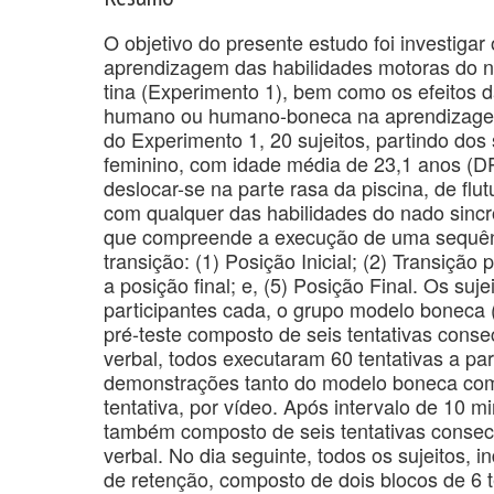
O objetivo do presente estudo foi investiga
aprendizagem das habilidades motoras do na
tina (Experimento 1), bem como os efeitos
humano ou humano-boneca na aprendizagem 
do Experimento 1, 20 sujeitos, partindo dos 
feminino, com idade média de 23,1 anos (D
deslocar-se na parte rasa da piscina, de flu
com qualquer das habilidades do nado sincro
que compreende a execução de uma sequên
transição: (1) Posição Inicial; (2) Transição 
a posição final; e, (5) Posição Final. Os suj
participantes cada, o grupo modelo bonec
pré-teste composto de seis tentativas consec
verbal, todos executaram 60 tentativas a pa
demonstrações tanto do modelo boneca co
tentativa, por vídeo. Após intervalo de 10 
também composto de seis tentativas consecut
verbal. No dia seguinte, todos os sujeitos,
de retenção, composto de dois blocos de 6 t