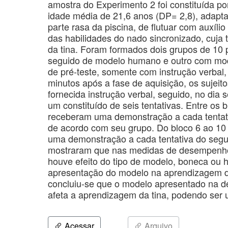
amostra do Experimento 2 foi constituída por
idade média de 21,6 anos (DP= 2,8), adapta
parte rasa da piscina, de flutuar com auxíl
das habilidades do nado sincronizado, cuja
da tina. Foram formados dois grupos de 10
seguido de modelo humano e outro com mod
de pré-teste, somente com instrução verbal
minutos após a fase de aquisição, os sujeit
fornecida instrução verbal, seguido, no dia 
um constituído de seis tentativas. Entre os b
receberam uma demonstração a cada tentat
de acordo com seu grupo. Do bloco 6 ao 10 
uma demonstração a cada tentativa do seg
mostraram que nas medidas de desempenho
houve efeito do tipo de modelo, boneca ou
apresentação do modelo na aprendizagem da
concluiu-se que o modelo apresentado na d
afeta a aprendizagem da tina, podendo ser 
Acessar
Arquivo