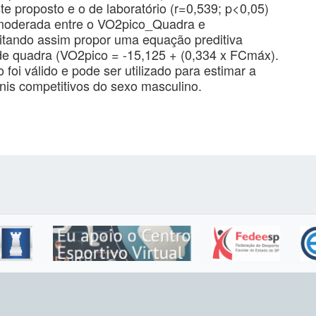
te proposto e o de laboratório (r=0,539; p<0,05)
 moderada entre o VO2pico_Quadra e
itando assim propor uma equação preditiva
de quadra (VO2pico = -15,125 + (0,334 x FCmáx).
 foi válido e pode ser utilizado para estimar a
nis competitivos do sexo masculino.