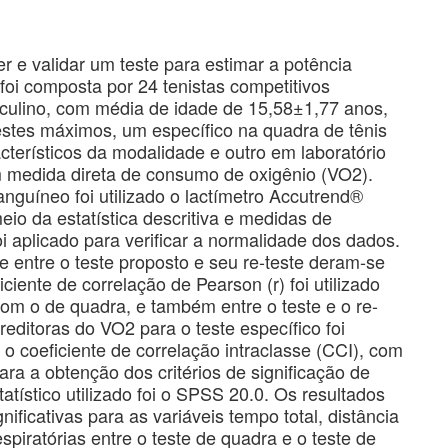
r e validar um teste para estimar a potência
 foi composta por 24 tenistas competitivos
culino, com média de idade de 15,58±1,77 anos,
testes máximos, um específico na quadra de tênis
erísticos da modalidade e outro em laboratório
m medida direta de consumo de oxigênio (VO2).
anguíneo foi utilizado o lactímetro Accutrend®
io da estatística descritiva e medidas de
oi aplicado para verificar a normalidade dos dados.
e entre o teste proposto e seu re-teste deram-se
ciente de correlação de Pearson (r) foi utilizado
com o de quadra, e também entre o teste e o re-
reditoras do VO2 para o teste específico foi
 o coeficiente de correlação intraclasse (CCI), com
ara a obtenção dos critérios de significação de
tístico utilizado foi o SPSS 20.0. Os resultados
ificativas para as variáveis tempo total, distância
spiratórias entre o teste de quadra e o teste de