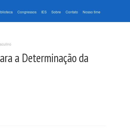
iblioteca
Congressos
IES
Sobre
Contato
Nosso time
sculino
Para a Determinação da