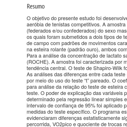
Resumo
O objetivo do presente estudo foi desenvolve
aeróbia de tenistas competitivos. A amostra
(federados e/ou confederados) do sexo mas
os quais foram submetidos a dois tipos de 
de campo com padrões de movimentos caract
na esteira rolante (padrão ouro), ambos co
Para a análise da concentração de lactato s
(ROCHE). A amostra foi caracterizada por me
tendência central. O teste de Shapiro-Wilk f
As análises das diferenças entre cada teste 
por meio do uso do teste “t” pareado. O coefi
para análise da relação do teste de esteira 
teste. O poder de explicação das variáveis p
determinado pela regressão linear simples e
intervalo de confiança de 95% foi aplicado p
medidas do teste específico. O programa esta
evidenciaram diferenças estatisticamente sign
percorrida, VO2pico e quociente de trocas re