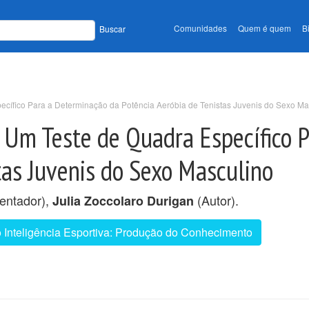
Comunidades
Quem é quem
B
Buscar
ecífico Para a Determinação da Potência Aeróbia de Tenistas Juvenis do Sexo Ma
e Um Teste de Quadra Específico 
tas Juvenis do Sexo Masculino
entador),
(Autor).
Julia Zoccolaro Durigan
o Inteligência Esportiva: Produção do Conhecimento