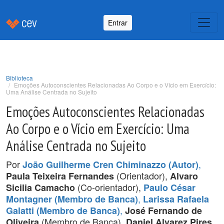
Entrar
Biblioteca
Emoções Autoconscientes Relacionadas Ao Corpo e o Vício em Exercício:
Uma Análise Centrada no Sujeito
Emoções Autoconscientes Relacionadas
Ao Corpo e o Vício em Exercício: Uma
Análise Centrada no Sujeito
Por
,
João Guilherme Cren Chiminazzo (Autor)
(Orientador),
Paula Teixeira Fernandes
Alvaro
(Co-orientador),
Sicilia Camacho
Paulo César
,
Montagner (Membro de Banca)
Larissa Rafaela
,
Galatti (Membro de Banca)
José Fernando de
(Membro de Banca),
Oliveira
Daniel Alvarez Pires