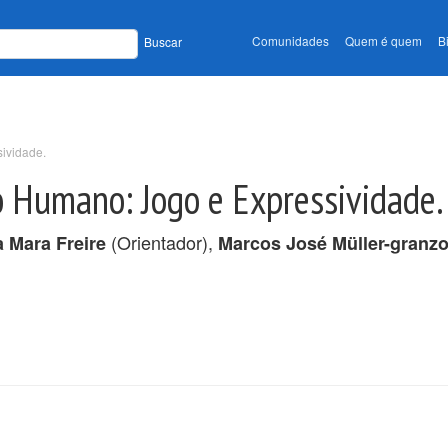
Comunidades
Quem é quem
B
Buscar
ividade.
 Humano: Jogo e Expressividade.
(Orientador),
a Mara Freire
Marcos José Müller-granzo