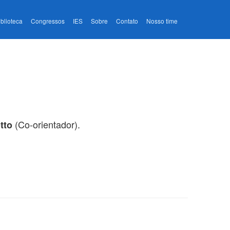
iblioteca
Congressos
IES
Sobre
Contato
Nosso time
(Co-orientador).
tto