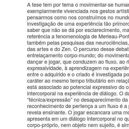
A tese tem por tema o movimentar-se human
exemplarmente vivenciada nos gestos artíst
pensarmos como nos construímos no mundo 
investigação de uma experiência tão primor
saber que não se dá por esclarecimento, ma
referência a fenomenologia de Merleau-Pont
também pelas pesquisas das neurociências,
das artes e do Zen. O percurso desse debat
entrelaçamento corpo-mundo; do movimentar
dançar e jogar, que conduzem ao fluxo, ao 
expressividade, à aprendizagem na experiênc
entre o adquirido e o criado é investigada p
caráter ao mesmo tempo tributário em relaç
está associado ao potencial expressivo do c
intercorporal na experiência de diálogo. O 
“técnica/expressão” no desaparecimento da
reconhecimento de pertença a um fluxo é a
revela ensinante. O jogar escancara uma mo
apresenta em um diálogo intercorporal no qu
corpo-próprio, nem objeto nem sujeito, é s