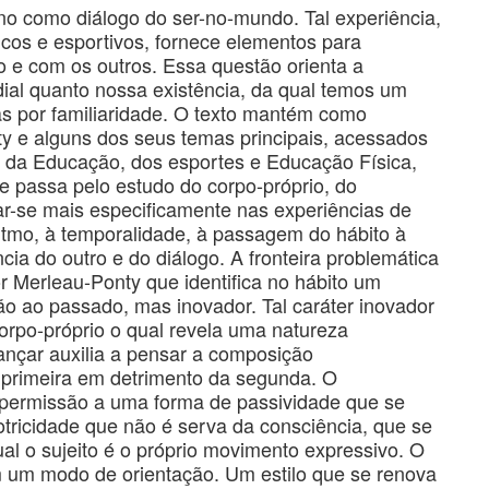
o como diálogo do ser-no-mundo. Tal experiência,
icos e esportivos, fornece elementos para
e com os outros. Essa questão orienta a
dial quanto nossa existência, da qual temos um
s por familiaridade. O texto mantém como
y e alguns dos seus temas principais, acessados
 da Educação, dos esportes e Educação Física,
e passa pelo estudo do corpo-próprio, do
-se mais especificamente nas experiências de
ritmo, à temporalidade, à passagem do hábito à
ia do outro e do diálogo. A fronteira problemática
or Merleau-Ponty que identifica no hábito um
ão ao passado, mas inovador. Tal caráter inovador
orpo-próprio o qual revela uma natureza
dançar auxilia a pensar a composição
 primeira em detrimento da segunda. O
 permissão a uma forma de passividade que se
tricidade que não é serva da consciência, que se
al o sujeito é o próprio movimento expressivo. O
im um modo de orientação. Um estilo que se renova