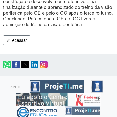
construção e desenvolvimento ofensivo e na
finalização durante o aprendizado do treino da visão
periférica pelo GE e pelo o GC após o terceiro turno.
Conclusão: Parece que o GE e o GC tiveram
aquisição do treino da visão periférica.
Acessar
APOIO